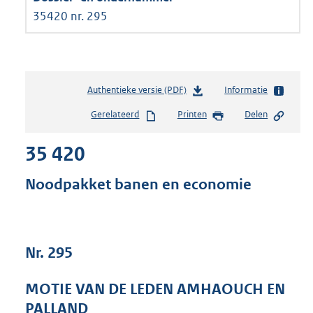
35420 nr. 295
Authentieke versie (PDF)
b
Informatie
e
Gerelateerd
Printen
Delen
s
t
35 420
a
n
d
Noodpakket banen en economie
s
g
r
o
Nr. 295
o
t
t
MOTIE VAN DE LEDEN AMHAOUCH EN
e
PALLAND
: