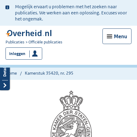
Ter
Mogelijk ervaart u problemen met het zoeken naar
informatie:
publicaties. We werken aan een oplossing. Excuses voor
het ongemak.
Menu
U
Publicaties
Officiële publicaties
bent
Inloggen
nu
hier:
Home
Kamerstuk 35420, nr. 295