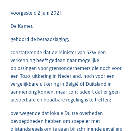
3
5
Voorgesteld
2 juni 2021
K
b
De Kamer,
gehoord de beraadslaging,
constaterende dat de Minister van SZW een
verkenning heeft gedaan naar mogelijke
oplossingen voor grensondernemers die noch voor
een Tozo-uitkering in Nederland, noch voor een
vergelijkbare uitkering in België of Duitsland in
aanmerking komen, maar concludeert dat er geen
uitvoerbare en houdbare regeling is te treffen;
overwegende dat lokale Duitse overheden
bevoegdheden hebben om soepeler met
bijstandsregels om te gaan bij schrijnende gevallen;