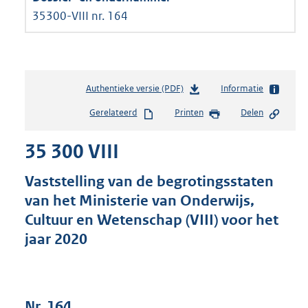
35300-VIII nr. 164
Authentieke versie (PDF)
b
Informatie
e
Gerelateerd
Printen
Delen
s
t
35 300 VIII
a
n
d
Vaststelling van de begrotingsstaten
s
van het Ministerie van Onderwijs,
g
Cultuur en Wetenschap (VIII) voor het
r
o
jaar 2020
o
t
t
e
Nr. 164
: