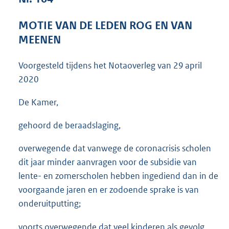
3
6
MOTIE VAN DE LEDEN ROG EN VAN
K
MEENEN
b
Voorgesteld tijdens het Notaoverleg van
29 april
2020
De Kamer,
gehoord de beraadslaging,
overwegende dat vanwege de coronacrisis scholen
dit jaar minder aanvragen voor de subsidie van
lente- en zomerscholen hebben ingediend dan in de
voorgaande jaren en er zodoende sprake is van
onderuitputting;
voorts overwegende dat veel kinderen als gevolg