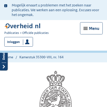
Ter
Mogelijk ervaart u problemen met het zoeken naar
informatie:
publicaties. We werken aan een oplossing. Excuses voor
het ongemak.
Menu
U
Publicaties
Officiële publicaties
bent
Inloggen
nu
hier:
Home
Kamerstuk 35300-VIII, nr. 164