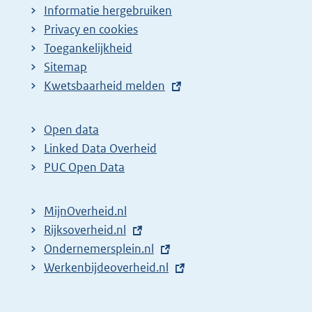
Informatie hergebruiken
Privacy en cookies
Toegankelijkheid
Sitemap
E
Kwetsbaarheid melden
x
t
Open data
e
Linked Data Overheid
r
PUC Open Data
n
e
MijnOverheid.nl
l
E
Rijksoverheid.nl
i
x
E
Ondernemersplein.nl
n
t
x
E
Werkenbijdeoverheid.nl
k
e
t
x
:
r
e
t