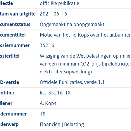
t
a
c
i
:
e
t
t
lectie
officiële publicatie
d
n
i
t
a
c
3
:
e
t
tum van uitgifte
2021-06-16
s
d
e
i
t
a
5
6
:
e
g
s
i
e
i
t
K
K
2
:
cumentstatus
Opgemaakt na onopgemaakt
r
g
n
i
e
i
b
b
K
5
cumenttitel
Motie van het lid Kops over het uitbann
o
r
f
n
i
e
b
K
ssiernummer
35216
o
o
o
f
n
i
b
t
o
r
o
f
n
siertitel
Wijziging van de Wet belastingen op mili
t
t
m
r
o
f
van een minimum CO2-prijs bij elektrici
e
t
a
m
r
o
elektriciteitsopwekking)
:
e
a
a
m
r
D-versie
Officiële Publicaties, versie 1.1
2
:
t
a
a
m
ntifier
kst-35216-18
K
2
t
a
a
b
K
t
a
diener
A. Kops
b
t
dernummer
18
derwerp
Financiën | Belasting