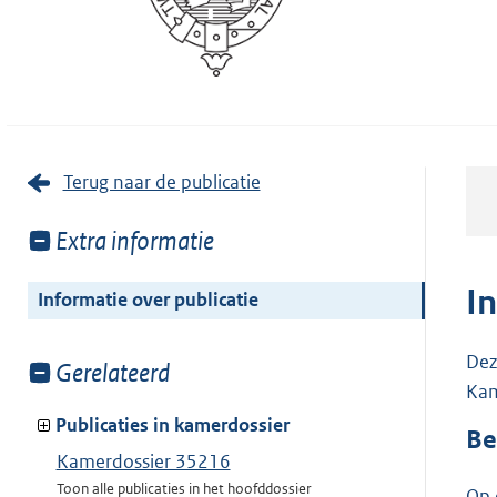
Terug naar de publicatie
Toon
Extra informatie
meer
van:
I
Informatie over publicatie
Dez
Toon
Gerelateerd
Kam
meer
van:
Publicaties in kamerdossier
Be
Kamerdossier 35216
Toon alle publicaties in het hoofddossier
Op 