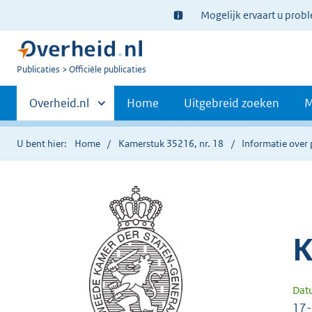
Ter
Mogelijk ervaart u prob
informatie:
U
Publicaties
Officiële publicaties
bent
Primaire
nu
Andere
Overheid.nl
Home
Uitgebreid zoeken
M
hier:
sites
navigatie
binnen
U bent hier:
Home
Kamerstuk 35216, nr. 18
Informatie over 
K
Dat
17-