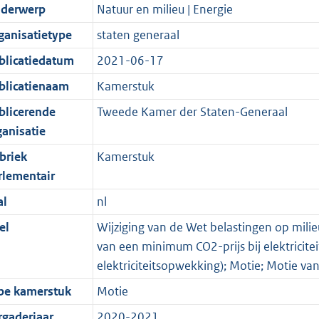
derwerp
Natuur en milieu | Energie
ganisatietype
staten generaal
blicatiedatum
2021-06-17
blicatienaam
Kamerstuk
blicerende
Tweede Kamer der Staten-Generaal
ganisatie
briek
Kamerstuk
rlementair
al
nl
el
Wijziging van de Wet belastingen op mili
van een minimum CO2-prijs bij elektrici
elektriciteitsopwekking); Motie; Motie v
pe kamerstuk
Motie
rgaderjaar
2020-2021