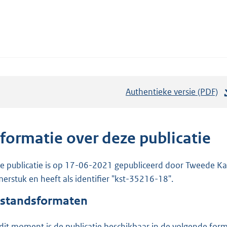
Authentieke versie (PDF)
b
e
s
t
nformatie over deze publicatie
a
n
e publicatie is op 17-06-2021 gepubliceerd door Tweede Kam
d
erstuk en heeft als identifier "kst-35216-18".
s
standsformaten
g
r
dit moment is de publicatie beschikbaar in de volgende for