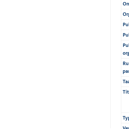
On
Or
Pu
Pu
Pu
or
Ru
pa
Ta
Tit
Ty
Ve