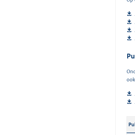
Pu
Ond
ook
Pu