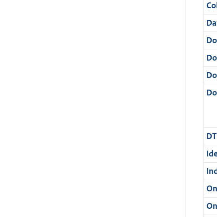
Col
Da
Do
Do
Do
Dos
DT
Ide
In
On
On