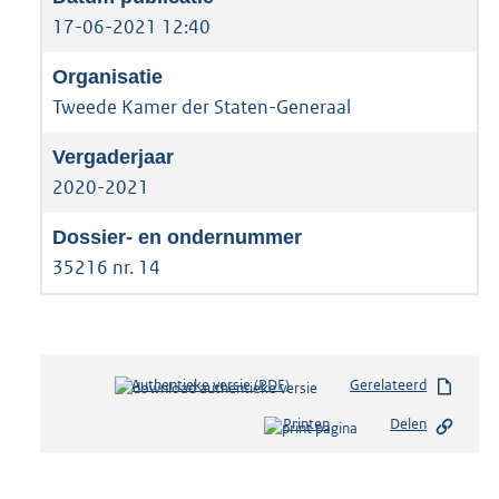
17-06-2021 12:40
Tweede Kamer der Staten-Generaal
2020-2021
35216 nr. 14
Authentieke versie (PDF)
b
Gerelateerd
e
Printen
Delen
s
t
a