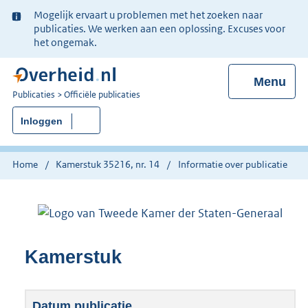
Ter
Mogelijk ervaart u problemen met het zoeken naar
informatie:
publicaties. We werken aan een oplossing. Excuses voor
het ongemak.
Menu
U
Publicaties
Officiële publicaties
bent
Inloggen
nu
hier:
Home
Kamerstuk 35216, nr. 14
Informatie over publicatie
Kamerstuk