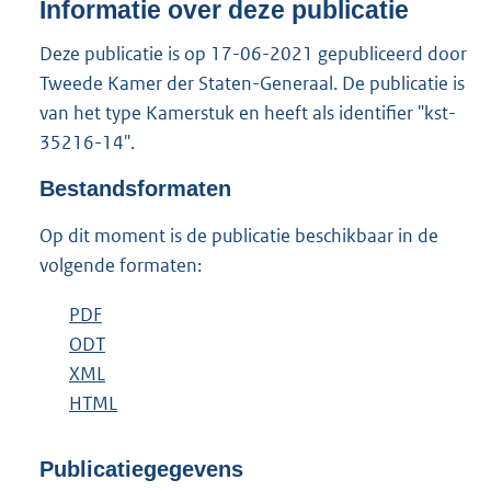
n
Informatie over deze publicatie
d
s
Deze publicatie is op 17-06-2021 gepubliceerd door
g
Tweede Kamer der Staten-Generaal. De publicatie is
r
van het type Kamerstuk en heeft als identifier "kst-
o
35216-14".
o
t
Bestandsformaten
t
e
Op dit moment is de publicatie beschikbaar in de
:
3
volgende formaten:
6
K
D
PDF
b
b
o
D
ODT
e
b
w
o
D
XML
s
e
b
n
w
o
D
HTML
t
s
e
b
l
n
w
o
a
t
s
e
o
l
n
w
n
a
t
s
Publicatiegegevens