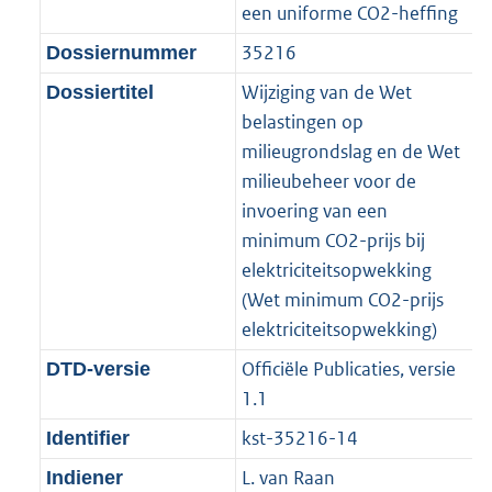
m
r
o
f
een uniforme CO2-heffing
t
t
a
m
r
o
35216
Dossiernummer
e
t
a
a
m
r
:
e
Wijziging van de Wet
Dossiertitel
t
a
a
m
2
:
belastingen op
t
a
a
K
2
milieugrondslag en de Wet
t
a
b
K
milieubeheer voor de
t
b
invoering van een
minimum CO2-prijs bij
elektriciteitsopwekking
(Wet minimum CO2-prijs
elektriciteitsopwekking)
Officiële Publicaties, versie
DTD-versie
1.1
kst-35216-14
Identifier
L. van Raan
Indiener