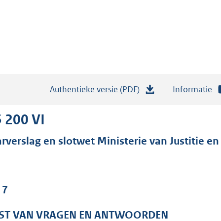
Authentieke versie (PDF)
b
Informatie
e
s
 200 VI
t
arverslag en slotwet Ministerie van Justitie en
a
n
d
s
 7
g
r
JST VAN VRAGEN EN ANTWOORDEN