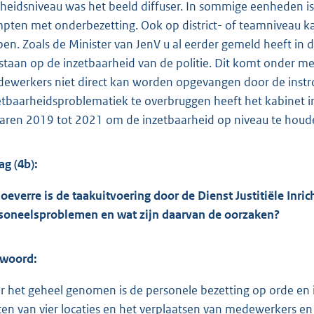
heidsniveau was het beeld diffuser. In sommige eenheden is
pten met onderbezetting. Ook op district- of teamniveau k
pen. Zoals de Minister van JenV u al eerder gemeld heeft in d
staan op de inzetbaarheid van de politie. Dit komt onder m
ewerkers niet direct kan worden opgevangen door de instr
etbaarheidsproblematiek te overbruggen heeft het kabinet in
jaren 2019 tot 2021 om de inzetbaarheid op niveau te houd
ag (4b):
hoeverre is de taakuitvoering door de Dienst Justitiële Inri
soneelsproblemen en wat zijn daarvan de oorzaken?
woord:
r het geheel genomen is de personele bezetting op orde en in
iten van vier locaties en het verplaatsen van medewerkers