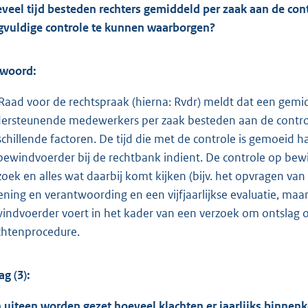
veel tijd besteden rechters gemiddeld per zaak aan de co
gvuldige controle te kunnen waarborgen?
woord:
Raad voor de rechtspraak (hierna: Rvdr) meldt dat een gemid
ersteunende medewerkers per zaak besteden aan de control
schillende factoren. De tijd die met de controle is gemoeid 
bewindvoerder bij de rechtbank indient. De controle op b
zoek en alles wat daarbij komt kijken (bijv. het opvragen van
ening en verantwoording en een vijfjaarlijkse evaluatie, ma
indvoerder voert in het kader van een verzoek om ontslag 
chtenprocedure.
ag (3):
 uiteen worden gezet hoeveel klachten er jaarlijks binne