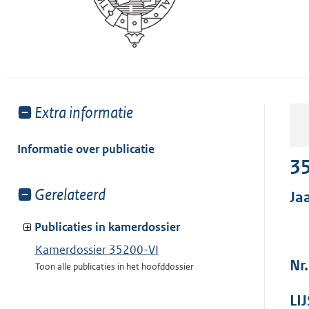
Toon
Extra informatie
meer
van:
Informatie over publicatie
35
Toon
Gerelateerd
Ja
meer
van:
Publicaties in kamerdossier
Kamerdossier 35200-VI
Nr.
Toon alle publicaties in het hoofddossier
LI