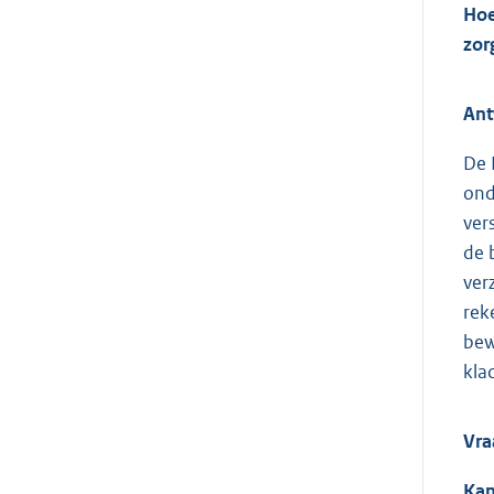
Hoe
zor
Ant
De 
ond
ver
de 
ver
rek
bew
kla
Vra
Kan