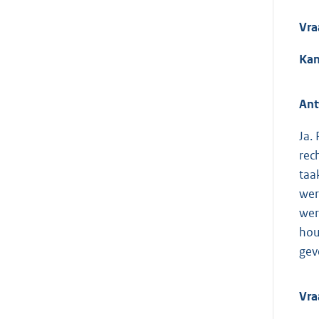
Vra
Kan
Ant
Ja.
rec
taa
wer
wer
hou
gev
Vra