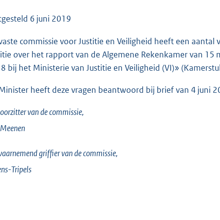
o
o
tgesteld
6 juni 2019
t
vaste commissie voor Justitie en Veiligheid heeft een aantal
t
titie over het rapport van de Algemene Rekenkamer van 15
e
8 bij het Ministerie van Justitie en Veiligheid (VI)» (Kamerst
:
9
Minister heeft deze vragen beantwoord bij brief van 4 juni 
3
K
oorzitter van de commissie,
b
 Meenen
aarnemend griffier van de commissie,
ens-Tripels