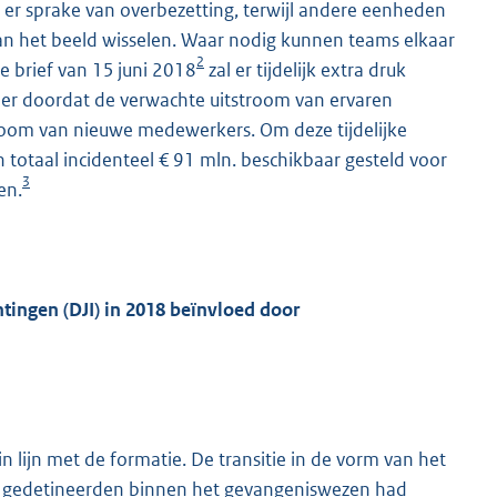
 er sprake van overbezetting, terwijl andere eenheden
an het beeld wisselen. Waar nodig kunnen teams elkaar
2
e brief van 15 juni 2018
zal er tijdelijk extra druk
eer doordat de verwachte uitstroom van ervaren
oom van nieuwe medewerkers. Om deze tijdelijke
 totaal incidenteel € 91 mln. beschikbaar gesteld voor
3
en.
chtingen (DJI) in 2018 beïnvloed door
 lijn met de formatie. De transitie in de vorm van het
 en gedetineerden binnen het gevangeniswezen had