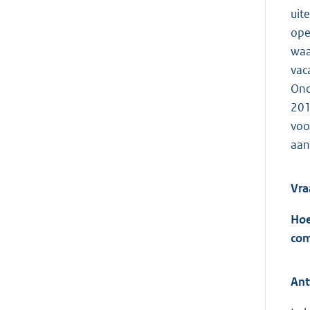
uit
ope
waa
vac
Ond
201
voo
aan
Vra
Hoe
com
Ant