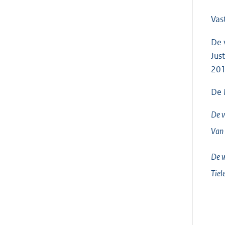
Vas
De 
Jus
201
De 
De v
Van
De w
Tiel