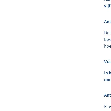
vij
Ant
De 
bes
hoe
Vra
In 
oor
Ant
Er 