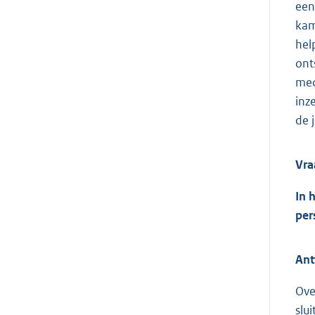
een
kam
hel
ont
med
inz
de 
Vra
In 
per
Ant
Ove
slu