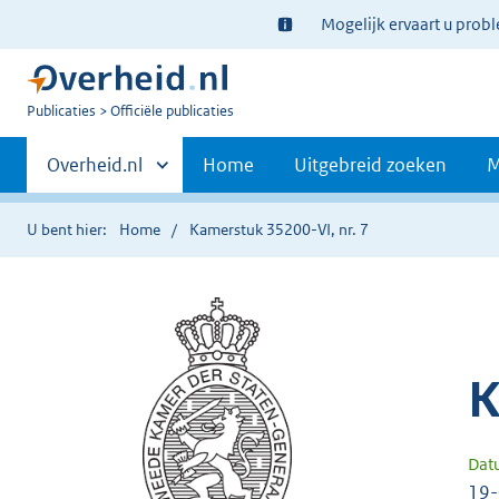
Ter
Mogelijk ervaart u prob
informatie:
U
Publicaties
Officiële publicaties
bent
Primaire
nu
Andere
Overheid.nl
Home
Uitgebreid zoeken
M
hier:
sites
navigatie
binnen
U bent hier:
Home
Kamerstuk 35200-VI, nr. 7
K
Dat
19-