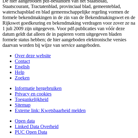
De hier aangeboden pdf-bestanden van het Staatsblad,
Staatscourant, Tractatenblad, provinciaal blad, gemeenteblad,
waterschapsblad en blad gemeenschappelijke regeling vormen de
formele bekendmakingen in de zin van de Bekendmakingswet en de
Rijkswet goedkeuring en bekendmaking verdragen voor zover ze na
1 juli 2009 zijn uitgegeven. Voor pdf-publicaties van vóór deze
datum geldt dat alleen de in papieren vorm uitgegeven bladen
formele status hebben; de hier aangeboden elektronische versies
daarvan worden bij wijze van service aangeboden.
Over deze website
Contact
English
Help
Zoeken
Informatie hergebruiken
Privacy en cookies
Toegankelijkheid
Sitemap
Externe link:
Kwetsbaarheid melden
Open data
Linked Data Overheid
PUC Open Data