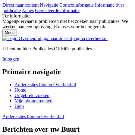
Direct naar content
Navigatie
Contextinformatie
Informatie over
publicatie
Acties
Gerelateerde informatie
Ter informatie:
Mogelijk ervaart u problemen met het zoeken naar publicaties. We
werken aan een oplossing. Excuses voor het ongemak.
Menu
U bent nu hier:
Publicaties
Officiële publicaties
Inloggen
Primaire navigatie
Andere sites binnen
Overheid.nl
Home
Uitgebreid zoeken
Mijn abonnementen
Help
Andere sites binnen
Overheid.nl
Berichten over uw Buurt