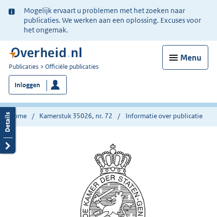
Ter
Mogelijk ervaart u problemen met het zoeken naar
informatie:
publicaties. We werken aan een oplossing. Excuses voor
het ongemak.
Menu
U
Publicaties
Officiële publicaties
bent
Inloggen
nu
hier:
Home
Kamerstuk 35026, nr. 72
Informatie over publicatie