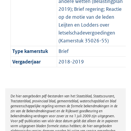
andere wetten (Belastingplan
2019); Brief regering; Reactie
op de motie van de leden
Leijten en Lodders over
letselschadevergoedingen
(Kamerstuk 35026-55)
Type kamerstuk
Brief
Vergaderjaar
2018-2019
Disclaimer
De hier aangeboden pdf-bestanden van het Staatsblad, Staatscourant,
Tractatenblad, provinciaal blad, gemeenteblad, waterschapsblad en blad
gemeenschappelijke regeling vormen de formele bekendmakingen in de
zin van de Bekendmakingswet en de Rijkswet goedkeuring en
bekendmaking verdragen voor zover ze na 1 juli 2009 zijn uitgegeven.
Voor pdf-publicaties van vóór deze datum geldt dat alleen de in papieren
vorm uitgegeven bladen formele status hebben; de hier aangeboden
elektronische versies daarvan worden bij wijze van service aangeboden.