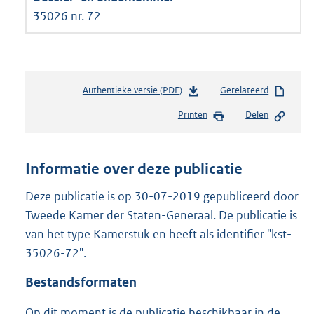
35026 nr. 72
Authentieke versie (PDF)
b
Gerelateerd
e
Printen
Delen
s
t
a
n
Informatie over deze publicatie
d
s
Deze publicatie is op 30-07-2019 gepubliceerd door
g
Tweede Kamer der Staten-Generaal. De publicatie is
r
van het type Kamerstuk en heeft als identifier "kst-
o
35026-72".
o
t
Bestandsformaten
t
e
Op dit moment is de publicatie beschikbaar in de
: