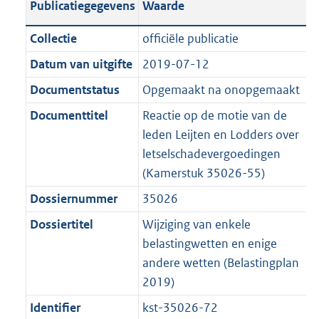
Publicatiegegevens
Waarde
a
t
t
a
c
i
:
e
t
t
n
a
i
t
a
c
3
:
e
t
Collectie
officiële publicatie
d
n
e
i
t
a
7
7
:
e
Datum van uitgifte
2019-07-12
s
d
i
e
i
t
K
K
3
:
g
s
Documentstatus
Opgemaakt na onopgemaakt
n
i
e
i
b
b
K
2
r
g
f
n
i
e
b
K
Documenttitel
Reactie op de motie van de
o
r
o
f
n
i
b
leden Leijten en Lodders over
o
o
r
o
f
n
letselschadevergoedingen
t
o
m
r
o
f
(Kamerstuk 35026-55)
t
t
a
m
r
o
Dossiernummer
35026
e
t
a
a
m
r
:
e
Dossiertitel
Wijziging van enkele
t
a
a
m
2
:
belastingwetten en enige
t
a
a
K
2
andere wetten (Belastingplan
t
a
b
K
2019)
t
b
Identifier
kst-35026-72