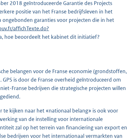
mber 2018 geïntroduceerde Garantie des Projects
rkere positie van het Franse bedrijfsleven in het
an ongebonden garanties voor projecten die in het
uv.fr/affichTexte.do?
ja, hoe beoordeelt het kabinet dit initiatief?
egische belangen voor de Franse economie (grondstoffen,
ven. GPS is door de Franse overheid geïntroduceerd om
et-Franse bedrijven die strategische projecten willen
 gediend.
r te kijken naar het «nationaal belang» is ook voor
werking van de instelling voor internationale
ntiteit zal op het terrein van financiering van export en
se bedrijven voor het internationaal vermarkten van