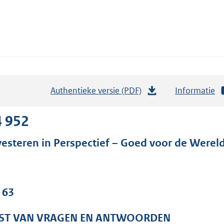
Authentieke versie (PDF)
b
Informatie
e
s
4 952
t
vesteren in Perspectief – Goed voor de Werel
a
n
d
s
 63
g
r
JST VAN VRAGEN EN ANTWOORDEN