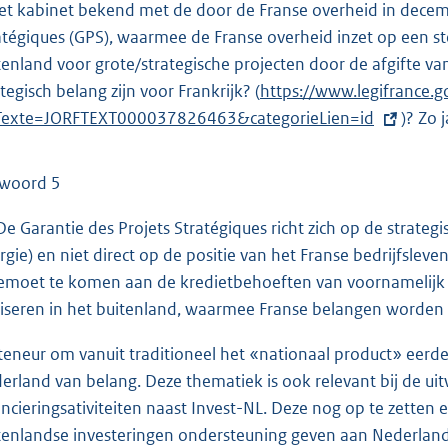
het kabinet bekend met de door de Franse overheid in dece
atégiques (GPS), waarmee de Franse overheid inzet op een ste
tenland voor grote/strategische projecten door de afgifte v
ategisch belang zijn voor Frankrijk? (
E
https://www.legifrance.go
Texte=JORFTEXT000037826463&categorieLien=id
x
)? Zo 
t
e
woord 5
r
n
 De Garantie des Projets Stratégiques richt zich op de strat
e
rgie) en niet direct op de positie van het Franse bedrijfsle
l
emoet te komen aan de kredietbehoeften van voornamelijk ni
i
liseren in het buitenland, waarmee Franse belangen worden
n
teneur om vanuit traditioneel het «nationaal product» eerde
k
erland van belang. Deze thematiek is ook relevant bij de uit
:
ancieringsativiteiten naast Invest-NL. Deze nog op te zetten e
tenlandse investeringen ondersteuning geven aan Nederland