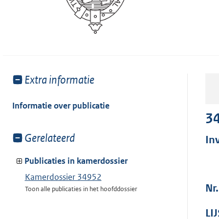
Toon
Extra informatie
meer
van:
Informatie over publicatie
3
Toon
Gerelateerd
In
meer
van:
Publicaties in kamerdossier
Kamerdossier 34952
Nr.
Toon alle publicaties in het hoofddossier
LI