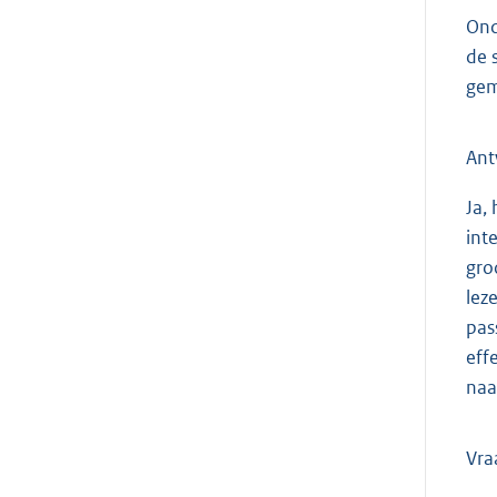
Ond
de 
gem
Ant
Ja,
int
gro
lez
pas
eff
naa
Vra