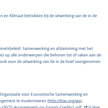
n en Klimaat betrokken bij de uitwerking van de in de
Kabinetsbeleid. Samenwerking en afstemming met het
ats op alle onderwerpen die behoren tot of raken aan de
 ook voor de uitwerking van de in de brief voorgenomen
de Organisatie voor Economische Samenwerking en
angement te moderniseren (
E
http://biac.org/wp-
e-OECD-Arrangement-on-Export-Credits1.pdf
x
)? Hoe