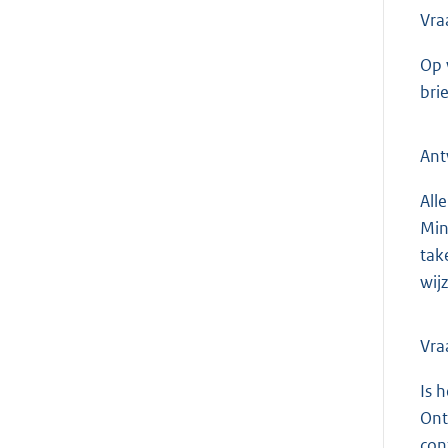
Vra
Op 
bri
Ant
All
Min
tak
wij
Vra
Is 
Ont
con