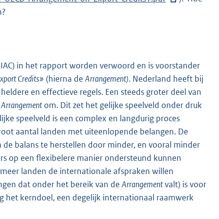
n?
t
e
r
n
e
IAC) in het rapport worden verwoord en is voorstander
l
xport Credits»
(hierna de
Arrangement)
. Nederland heeft bij
i
 heldere en effectieve regels. Een steeds groter deel van
n
e
Arrangement
om. Dit zet het gelijke speelveld onder druk
k
lijke speelveld is een complex en langdurig proces
:
root aantal landen met uiteenlopende belangen. De
 de balans te herstellen door minder, en vooral minder
eurs op een flexibelere manier ondersteund kunnen
 meer landen de internationale afspraken willen
ingen dat onder het bereik van de
Arrangement
valt) is voor
ng het kerndoel, een degelijk internationaal raamwerk