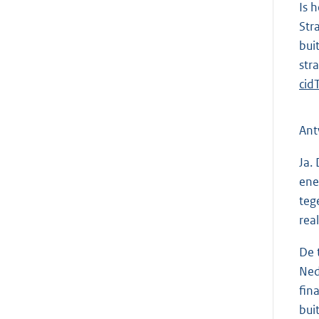
Is 
Str
bui
str
cid
Ant
Ja.
ene
teg
rea
De 
Ned
fin
bui