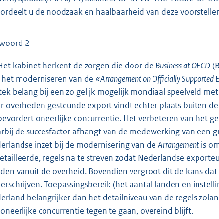
ordeelt u de noodzaak en haalbaarheid van deze voorstelle
woord 2
 Het kabinet herkent de zorgen die door de
Business at OECD
(B
 het moderniseren van de
«Arrangement on Officially Supported E
stek belang bij een zo gelijk mogelijk mondiaal speelveld met
r overheden gesteunde export vindt echter plaats buiten d
bevordert oneerlijke concurrentie. Het verbeteren van het ge
rbij de succesfactor afhangt van de medewerking van een g
erlandse inzet bij de modernisering van de
Arrangement
is om
etailleerde, regels na te streven zodat Nederlandse export
den vanuit de overheid. Bovendien vergroot dit de kans dat
erschrijven. Toepassingsbereik (het aantal landen en instell
erland belangrijker dan het detailniveau van de regels zola
oneerlijke concurrentie tegen te gaan, overeind blijft.