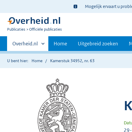
Ter
Mogelijk ervaart u prob
informatie:
U
Publicaties
Officiële publicaties
bent
Primaire
nu
Andere
Overheid.nl
Home
Uitgebreid zoeken
M
hier:
sites
navigatie
binnen
U bent hier:
Home
Kamerstuk 34952, nr. 63
K
Dat
29-