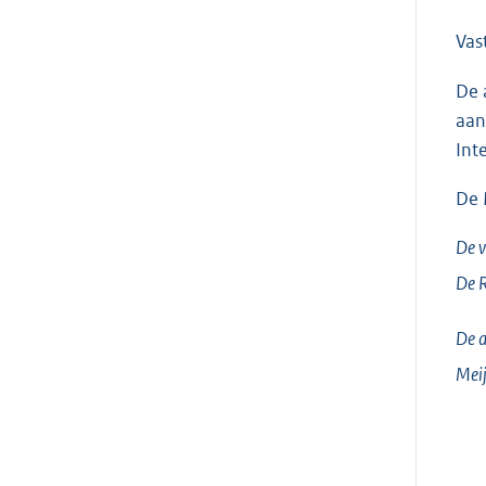
Vas
De 
aan
Int
De 
De v
De 
De a
Meij