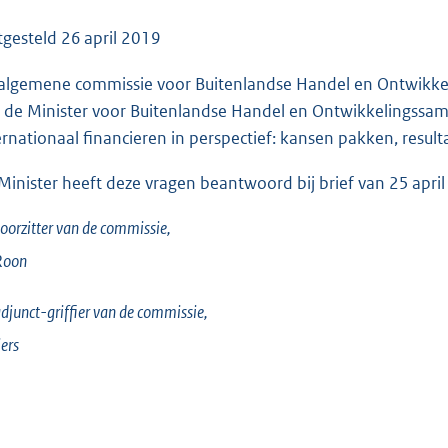
o
o
tgesteld
26 april 2019
t
algemene commissie voor Buitenlandse Handel en Ontwikke
t
 de Minister voor Buitenlandse Handel en Ontwikkelingssam
e
ernationaal financieren in perspectief: kansen pakken, resu
:
1
Minister heeft deze vragen beantwoord bij brief van 25 apri
8
0
oorzitter van de commissie,
K
Roon
b
djunct-griffier van de commissie,
ers