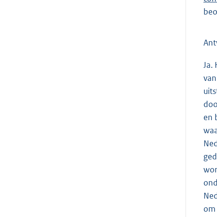
beo
Ant
Ja.
van
uit
doo
en 
waa
Ned
ged
wor
ond
Ned
om 