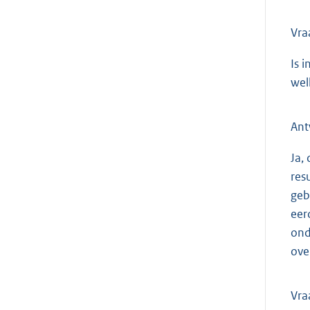
Vra
Is 
wel
Ant
Ja,
res
geb
eer
ond
ove
Vra