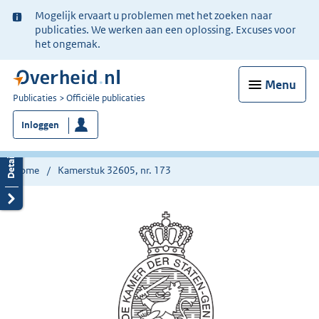
Ter
Mogelijk ervaart u problemen met het zoeken naar
informatie:
publicaties. We werken aan een oplossing. Excuses voor
het ongemak.
Menu
U
Publicaties
Officiële publicaties
bent
Inloggen
nu
hier:
Home
Kamerstuk 32605, nr. 173