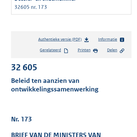
32605 nr. 173
Authentieke versie (PDF)
b
Informatie
e
Gerelateerd
Printen
Delen
s
t
32 605
a
n
d
Beleid ten aanzien van
s
ontwikkelingssamenwerking
g
r
o
o
t
Nr. 173
t
e
BRIEF VAN DE MINISTERS VAN
: