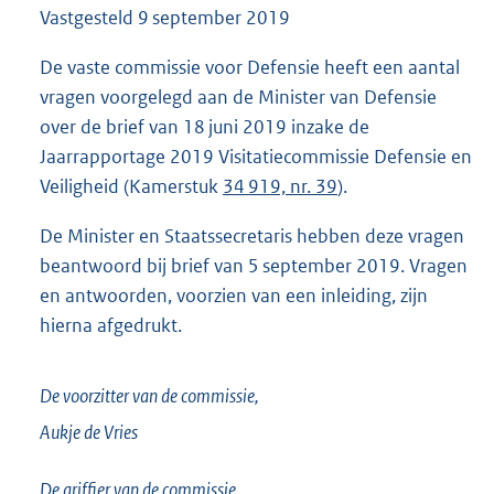
Vastgesteld
9 september 2019
8
1
K
De vaste commissie voor Defensie heeft een aantal
b
vragen voorgelegd aan de Minister van Defensie
over de brief van 18 juni 2019 inzake de
Jaarrapportage 2019 Visitatiecommissie Defensie en
Veiligheid (Kamerstuk
34 919, nr. 39
).
De Minister en Staatssecretaris hebben deze vragen
beantwoord bij brief van 5 september 2019. Vragen
en antwoorden, voorzien van een inleiding, zijn
hierna afgedrukt.
De voorzitter van de commissie,
Aukje de
Vries
De griffier van de commissie,