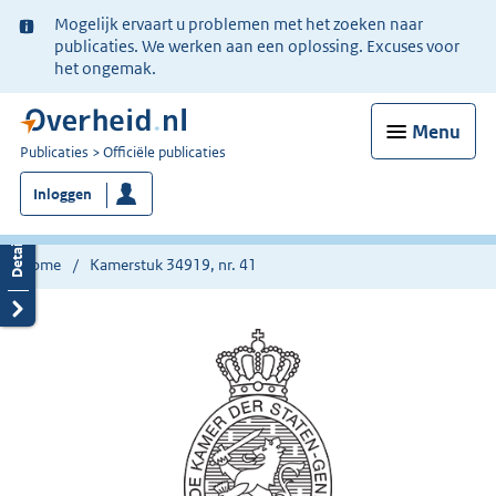
Ter
Mogelijk ervaart u problemen met het zoeken naar
informatie:
publicaties. We werken aan een oplossing. Excuses voor
het ongemak.
Menu
U
Publicaties
Officiële publicaties
bent
Inloggen
nu
hier:
Home
Kamerstuk 34919, nr. 41