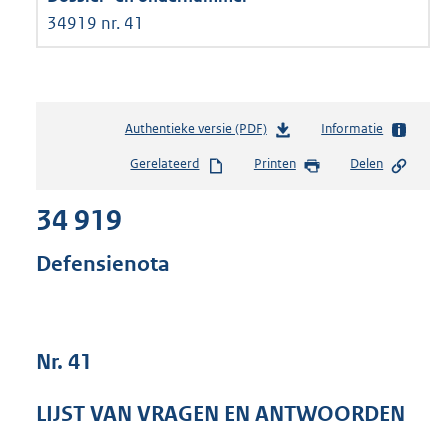
34919 nr. 41
Authentieke versie (PDF)
b
Informatie
e
Gerelateerd
Printen
Delen
s
t
34 919
a
n
d
Defensienota
s
g
r
o
Nr. 41
o
t
t
LIJST VAN VRAGEN EN ANTWOORDEN
e
: