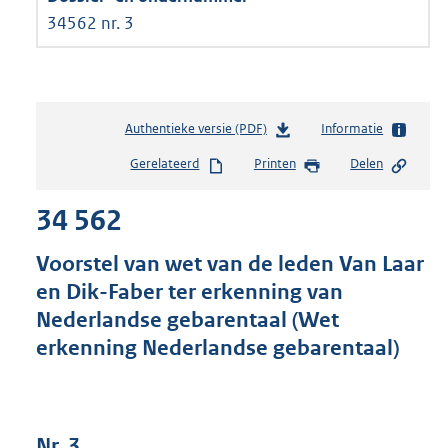
34562 nr. 3
Authentieke versie (PDF)
b
Informatie
e
Gerelateerd
Printen
Delen
s
t
34 562
a
n
d
Voorstel van wet van de leden Van Laar
s
en Dik-Faber ter erkenning van
g
Nederlandse gebarentaal (Wet
r
o
erkenning Nederlandse gebarentaal)
o
t
t
e
Nr. 3
: