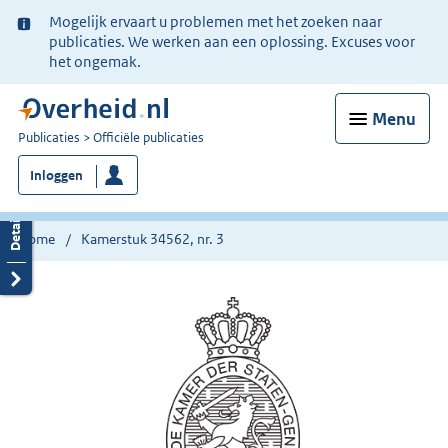
Ter
Mogelijk ervaart u problemen met het zoeken naar
informatie:
publicaties. We werken aan een oplossing. Excuses voor
het ongemak.
Menu
U
Publicaties
Officiële publicaties
bent
Inloggen
nu
hier:
Home
Kamerstuk 34562, nr. 3