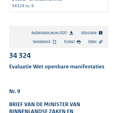
34324 nr. 9
Authentieke versie (PDF)
b
Informatie
e
Gerelateerd
Printen
Delen
s
t
34 324
a
n
d
Evaluatie Wet openbare manifestaties
s
g
r
o
Nr. 9
o
t
t
BRIEF VAN DE MINISTER VAN
e
BINNENLANDSE ZAKEN EN
: