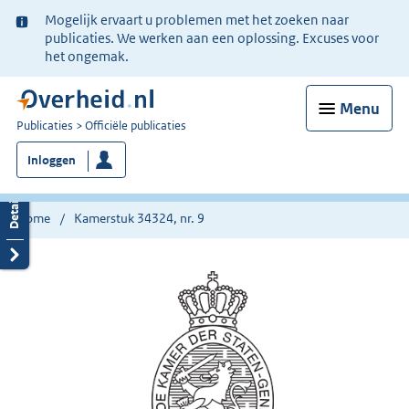
Ter
Mogelijk ervaart u problemen met het zoeken naar
informatie:
publicaties. We werken aan een oplossing. Excuses voor
het ongemak.
Menu
U
Publicaties
Officiële publicaties
bent
Inloggen
nu
hier:
Home
Kamerstuk 34324, nr. 9