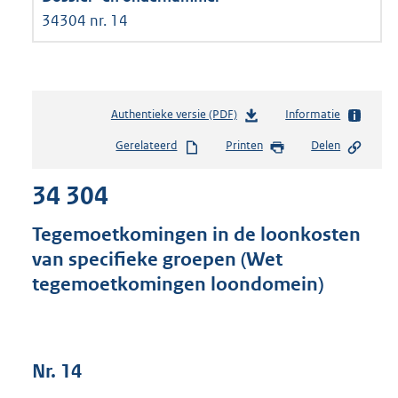
34304 nr. 14
Authentieke versie (PDF)
b
Informatie
e
Gerelateerd
Printen
Delen
s
t
34 304
a
n
d
Tegemoetkomingen in de loonkosten
s
van specifieke groepen (Wet
g
tegemoetkomingen loondomein)
r
o
o
t
t
Nr. 14
e
: