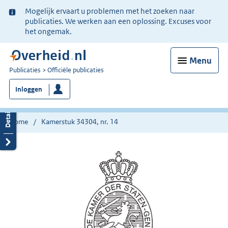
Ter
Mogelijk ervaart u problemen met het zoeken naar
informatie:
publicaties. We werken aan een oplossing. Excuses voor
het ongemak.
Menu
U
Publicaties
Officiële publicaties
bent
Inloggen
nu
hier:
Home
Kamerstuk 34304, nr. 14