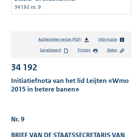
34192 nr. 9
Authentieke versie (PDF)
b
Informatie
e
Gerelateerd
Printen
Delen
s
t
34 192
a
n
d
Initiatiefnota van het lid Leijten «Wmo
s
2015 in betere banen»
g
r
o
o
t
Nr. 9
t
e
BRIEF VAN DE STAATSSECRETARIS VAN
: