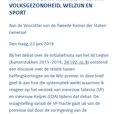
4
VOLKSGEZONDHEID, WELZIJN EN
9
SPORT
K
b
Aan de Voorzitter van de Tweede Kamer der Staten-
Generaal
Den Haag, 22 juni 2016
Bij het debat over de initiatiefnota van het lid Leijten
(Kamerstukken 2015–2016,
34 192, nr. 8
) ontstond
een discussie over de relatie tussen
heffingskortingen en de Wlz-premie. In deze brief
geef ik aan hoe die systematiek werkt waarmee ik
reageer op het verzoek van mevrouw Siderius (SP)
en mevrouw Keijzer (CDA) tijdens dat debat. De
vraagstelling vanuit de SP-fractie gaat uit van de
premisse dat door de vormgeving van de