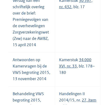
Verslag van een
Kamerstuk
30 597,
schriftelijk overleg
nr. 432
, blz. 17
over de brief:
Premiegevolgen van
de overhevelingen
Zorgverzekeringswet
(Zvw) naar de AWBZ,
15 april 2014
Antwoorden op
Kamerstuk
34 000
Kamervragen bij de
XVI, nr. 33
, blz. 178–
VWS begroting 2015,
180
13 november 2014
Behandeling VWS
Handelingen II
begroting 2015,
2014/15, nr.
27, item