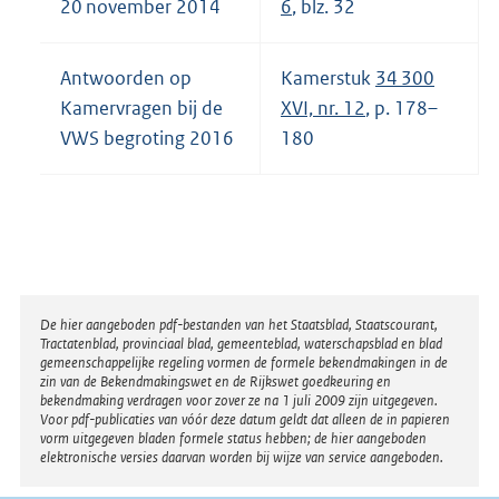
20 november 2014
6
, blz. 32
Antwoorden op
Kamerstuk
34 300
Kamervragen bij de
XVI, nr. 12
, p. 178–
VWS begroting 2016
180
Disclaimer
De hier aangeboden pdf-bestanden van het Staatsblad, Staatscourant,
Tractatenblad, provinciaal blad, gemeenteblad, waterschapsblad en blad
gemeenschappelijke regeling vormen de formele bekendmakingen in de
zin van de Bekendmakingswet en de Rijkswet goedkeuring en
bekendmaking verdragen voor zover ze na 1 juli 2009 zijn uitgegeven.
Voor pdf-publicaties van vóór deze datum geldt dat alleen de in papieren
vorm uitgegeven bladen formele status hebben; de hier aangeboden
elektronische versies daarvan worden bij wijze van service aangeboden.