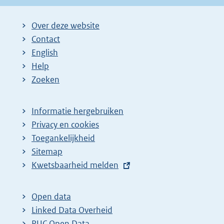
Over deze website
Contact
English
Help
Zoeken
Informatie hergebruiken
Privacy en cookies
Toegankelijkheid
Sitemap
E
Kwetsbaarheid melden
x
t
Open data
e
Linked Data Overheid
r
PUC Open Data