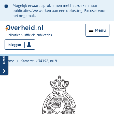
Ter
Mogelijk ervaart u problemen met het zoeken naar
informatie:
publicaties. We werken aan een oplossing. Excuses voor
het ongemak.
Menu
U
Publicaties
Officiële publicaties
bent
Inloggen
nu
hier:
Home
Kamerstuk 34192, nr. 9