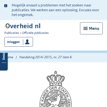
Ter
Mogelijk ervaart u problemen met het zoeken naar
informatie:
publicaties. We werken aan een oplossing. Excuses voor
het ongemak.
Menu
U
Publicaties
Officiële publicaties
bent
Inloggen
nu
hier:
Home
Handeling 2014-2015, nr. 27 item 6