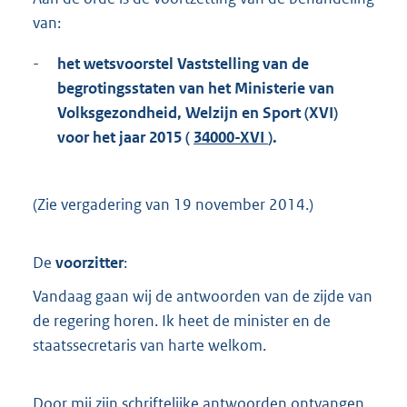
t
van:
t
e
:
-
het wetsvoorstel Vaststelling van de
3
begrotingsstaten van het Ministerie van
,
Volksgezondheid, Welzijn en Sport (XVI)
5
voor het jaar 2015 (
34000-XVI
).
M
b
(Zie vergadering van 19 november 2014.)
De
voorzitter
:
Vandaag gaan wij de antwoorden van de zijde van
de regering horen. Ik heet de minister en de
staatssecretaris van harte welkom.
Door mij zijn schriftelijke antwoorden ontvangen