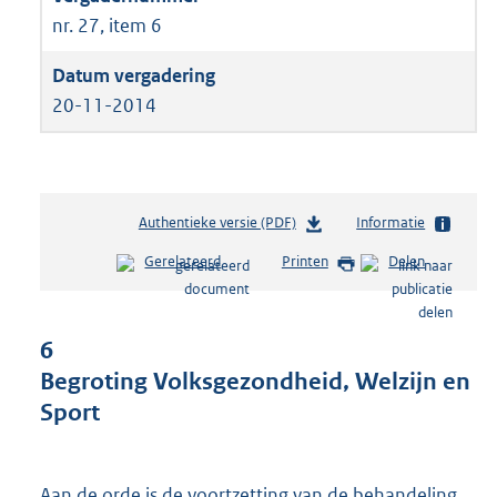
nr. 27, item 6
20-11-2014
Authentieke versie (PDF)
b
Informatie
e
Gerelateerd
Printen
Delen
s
t
a
n
6
d
Begroting Volksgezondheid, Welzijn en
s
Sport
g
r
o
o
Aan de orde is de voortzetting van de behandeling