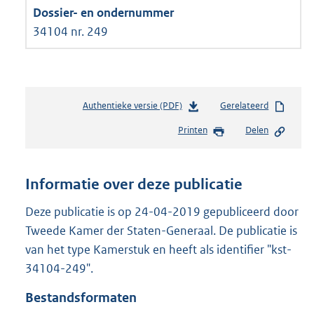
34104 nr. 249
Authentieke versie (PDF)
b
Gerelateerd
e
Printen
Delen
s
t
a
n
Informatie over deze publicatie
d
s
Deze publicatie is op 24-04-2019 gepubliceerd door
g
Tweede Kamer der Staten-Generaal. De publicatie is
r
van het type Kamerstuk en heeft als identifier "kst-
o
34104-249".
o
t
Bestandsformaten
t
e