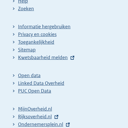
Help
Zoeken
Informatie hergebruiken
Privacy en cookies
Toegankelijkheid
Sitemap
E
Kwetsbaarheid melden
x
t
Open data
e
Linked Data Overheid
r
PUC Open Data
n
e
MijnOverheid.nl
l
E
Rijksoverheid.nl
i
x
E
Ondernemersplein.nl
n