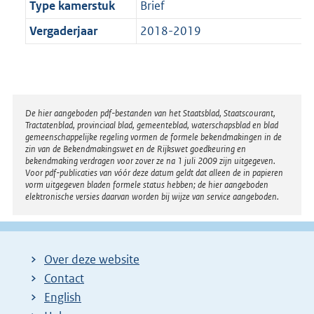
Type kamerstuk
Brief
Vergaderjaar
2018-2019
Disclaimer
De hier aangeboden pdf-bestanden van het Staatsblad, Staatscourant,
Tractatenblad, provinciaal blad, gemeenteblad, waterschapsblad en blad
gemeenschappelijke regeling vormen de formele bekendmakingen in de
zin van de Bekendmakingswet en de Rijkswet goedkeuring en
bekendmaking verdragen voor zover ze na 1 juli 2009 zijn uitgegeven.
Voor pdf-publicaties van vóór deze datum geldt dat alleen de in papieren
vorm uitgegeven bladen formele status hebben; de hier aangeboden
elektronische versies daarvan worden bij wijze van service aangeboden.
Over deze website
Contact
English