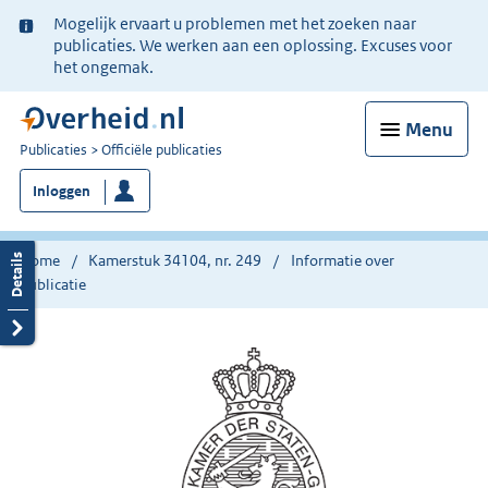
Ter
Mogelijk ervaart u problemen met het zoeken naar
informatie:
publicaties. We werken aan een oplossing. Excuses voor
het ongemak.
Menu
U
Publicaties
Officiële publicaties
bent
Inloggen
nu
hier:
Home
Kamerstuk 34104, nr. 249
Informatie over
publicatie