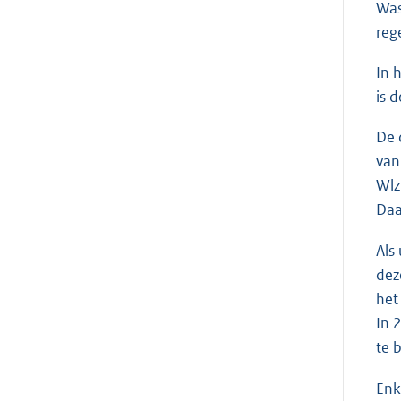
Was
reg
In 
is 
De 
van
Wlz
Daa
Als
dez
het
In 
te 
Enk