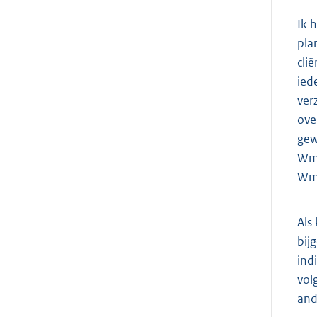
Ik 
pla
cli
ied
ver
ove
gew
Wmo
Wm
Als
bij
ind
vol
ande