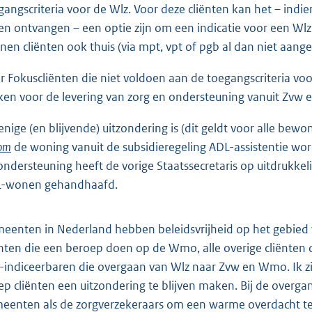
gangscriteria voor de Wlz. Voor deze cliënten kan het – indien
len ontvangen – een optie zijn om een indicatie voor een Wlz-
nen cliënten ook thuis (via mpt, vpt of pgb al dan niet aan
r Fokuscliënten die niet voldoen aan de toegangscriteria voo
en voor de levering van zorg en ondersteuning vanuit Zvw
enige (en blijvende) uitzondering is (dit geldt voor alle b
om
de woning vanuit de subsidieregeling ADL-assistentie wor
ondersteuning heeft de vorige Staatssecretaris op uitdrukke
-wonen gehandhaafd.
eenten in Nederland hebben beleidsvrijheid op het gebied v
ënten die een beroep doen op de Wmo, alle overige cliënten
-indiceerbaren die overgaan van Wlz naar Zvw en Wmo. Ik zi
ep cliënten een uitzondering te blijven maken. Bij de overg
eenten als de zorgverzekeraars om een warme overdacht te 