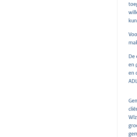
toe
wil
kun
Voo
mak
De 
en
en 
ADL
Gem
cli
Wlz
gro
gem