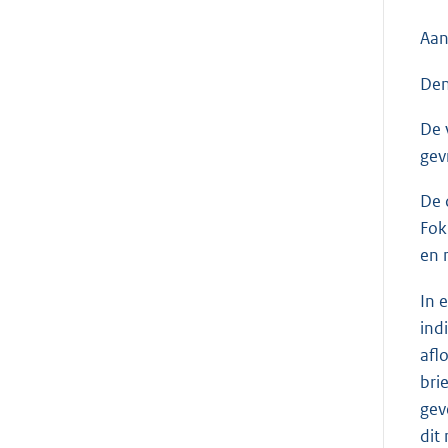
Aan
Den
De 
gev
De 
Fok
en 
In 
ind
afl
bri
gev
dit