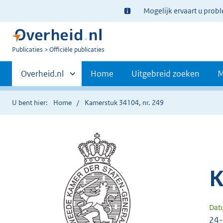
Ter
Mogelijk ervaart u prob
informatie:
U
Publicaties
Officiële publicaties
bent
Primaire
nu
Andere
Overheid.nl
Home
Uitgebreid zoeken
M
hier:
sites
navigatie
binnen
U bent hier:
Home
Kamerstuk 34104, nr. 249
K
Dat
24-