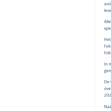
ass
lev
All
spe
Het
Fok
Fok
In 
gem
De 
ove
202
Naa