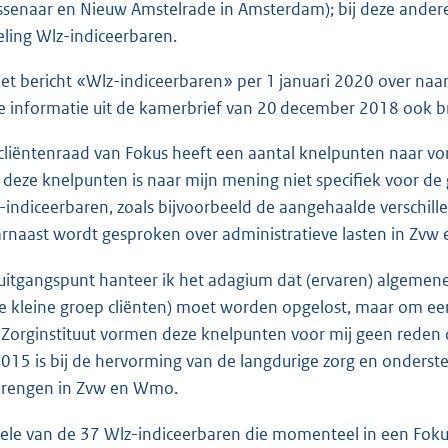
senaar en Nieuw Amstelrade in Amsterdam); bij deze andere
eling Wlz-indiceerbaren.
het bericht «Wlz-indiceerbaren» per 1 januari 2020 over naa
de informatie uit de kamerbrief van 20 december 2018 ook 
cliëntenraad van Fokus heeft een aantal knelpunten naar vor
 deze knelpunten is naar mijn mening niet specifiek voor de 
-indiceerbaren, zoals bijvoorbeeld de aangehaalde verschill
rnaast wordt gesproken over administratieve lasten in Zvw e
 uitgangspunt hanteer ik het adagium dat (ervaren) algemene
e kleine groep cliënten) moet worden opgelost, maar om ee
 Zorginstituut vormen deze knelpunten voor mij geen reden
2015 is bij de hervorming van de langdurige zorg en onders
brengen in Zvw en Wmo.
ele van de 37 Wlz-indiceerbaren die momenteel in een Fo