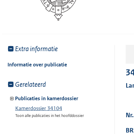
Toon
Extra informatie
meer
van:
Informatie over publicatie
3
Toon
Gerelateerd
La
meer
van:
Publicaties in kamerdossier
Kamerdossier 34104
Nr
Toon alle publicaties in het hoofddossier
BR