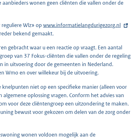
 aanbieders wonen geen cliënten die vallen onder de
r reguliere Wlz» op
E
www.informatielangdurigezorg.nl
breder bekend gemaakt.
x
t
en gebracht waar u een reactie op vraagt. Een aantal
e
groep van 37 Fokus-cliënten die vallen onder de regeling
r
en in uitvoering door de gemeenten in Nederland.
n
n Wmo en over willekeur bij de uitvoering.
e
l
 knelpunten niet op een specifieke manier (alleen voor
i
n algemene oplossing vragen. Conform het advies van
n
 om voor deze cliëntengroep een uitzondering te maken.
k
teuning bewust voor gekozen om delen van de zorg onder
:
kuswoning wonen voldoen mogelijk aan de