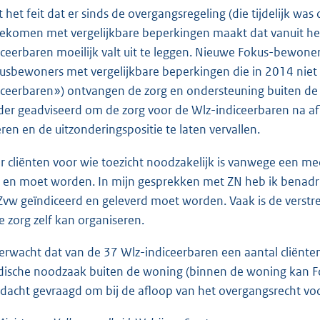
st het feit dat er sinds de overgangsregeling (die tijdelijk w
gekomen met vergelijkbare beperkingen maakt dat vanuit het 
iceerbaren moeilijk valt uit te leggen. Nieuwe Fokus-bewon
usbewoners met vergelijkbare beperkingen die in 2014 niet
iceerbaren») ontvangen de zorg en ondersteuning buiten de
der geadviseerd om de zorg voor de Wlz-indiceerbaren na a
eren en de uitzonderingspositie te laten vervallen.
r cliënten voor wie toezicht noodzakelijk is vanwege een m
 en moet worden. In mijn gesprekken met ZN heb ik benadruk
Zvw geïndiceerd en geleverd moet worden. Vaak is de verst
e zorg zelf kan organiseren.
verwacht dat van de 37 Wlz-indiceerbaren een aantal cliënte
ische noodzaak buiten de woning (binnen de woning kan Fokus
dacht gevraagd om bij de afloop van het overgangsrecht voor