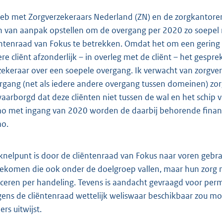
heb met Zorgverzekeraars Nederland (ZN) en de zorgkantore
n van aanpak opstellen om de overgang per 2020 zo soepel m
ëntenraad van Fokus te betrekken. Omdat het om een gering 
ere cliënt afzonderlijk – in overleg met de cliënt – het ges
zekeraar over een soepele overgang. Ik verwacht van zorgver
rgang (net als iedere andere overgang tussen domeinen) zor
aarborgd dat deze cliënten niet tussen de wal en het schip v
 met ingang van 2020 worden de daarbij behorende financi
o.
 knelpunt is door de cliëntenraad van Fokus naar voren gebra
gekomen die ook onder de doelgroep vallen, maar hun zorg ni
iceren per handeling. Tevens is aandacht gevraagd voor per
gens de cliëntenraad wettelijk weliswaar beschikbaar zou m
rs uitwijst.