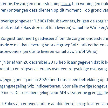
istentie. De zorg en ondersteuning
buiten
hun woning (en ook d
eren) ontvangen deze cliënten op dit moment – op grond van
e overige (ongeveer 1.300) Fokusbewoners, krijgen de zorg 
cifiek is dat Fokus deze niet kan leveren) vanuit de Wmo en/
4
 Zorginstituut heeft geadviseerd
om de zorg en ondersteun
us deze niet kan leveren) voor de groep Wlz-indiceerbaren o
usbewoners (en dus te leveren vanuit Zvw en/of Wmo).
mijn brief van 20 december 2018 heb ik aangegeven dat ik he
eenten en zorgverzekeraars over een zorgvuldige overgang 
wijziging per 1 januari 2020 heeft dus alleen betrekking o
rgangsregeling Wlz-indiceerbaren. Voor alle overige (ongev
0 niets. De subsidieregeling voor ADL-assistentie
in
en
om
de
st Fokus zijn er twee andere aanbieders die zorg leveren van