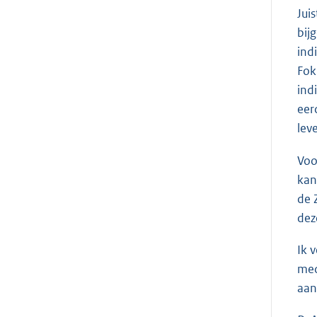
Jui
bij
ind
Fok
ind
eer
lev
Voo
kan
de 
dez
Ik 
med
aan