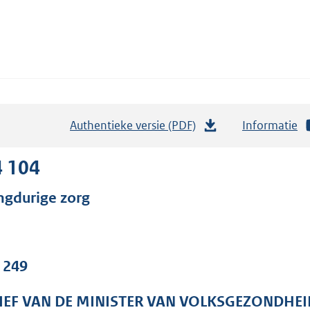
Authentieke versie (PDF)
b
Informatie
e
s
4 104
t
ngdurige zorg
a
n
d
s
. 249
g
r
IEF VAN DE MINISTER VAN VOLKSGEZONDHEI