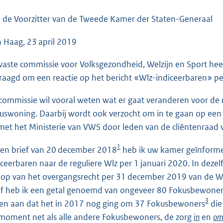
o
o
 de Voorzitter van de Tweede Kamer der Staten-Generaal
t
 Haag, 23 april 2019
t
e
vaste commissie voor Volksgezondheid, Welzijn en Sport he
:
raagd om een reactie op het bericht «Wlz-indiceerbaren» per
4
4
commissie wil vooral weten wat er gaat veranderen voor d
K
uswoning. Daarbij wordt ook verzocht om in te gaan op ee
b
met het Ministerie van VWS door leden van de cliëntenraad v
1
een brief van 20 december 2018
heb ik uw kamer geïnformee
iceerbaren naar de reguliere Wlz per 1 januari 2020. In dez
oop van het overgangsrecht per 31 december 2019 van de W
ef heb ik een getal genoemd van ongeveer 80 Fokusbewoners 
3
en aan dat het in 2017 nog ging om 37 Fokusbewoners
die
 moment net als alle andere Fokusbewoners, de zorg
in
en
o