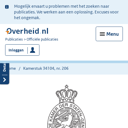
Ter
Mogelijk ervaart u problemen met het zoeken naar
informatie:
publicaties. We werken aan een oplossing. Excuses voor
het ongemak.
Menu
U
Publicaties
Officiële publicaties
bent
Inloggen
nu
hier:
Home
Kamerstuk 34104, nr. 206