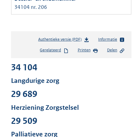
34104 nr. 206
Authentieke versie (PDF)
b
Informatie
e
Gerelateerd
Printen
Delen
s
t
34 104
a
n
d
Langdurige zorg
s
g
29 689
r
o
Herziening Zorgstelsel
o
t
29 509
t
e
Palliatieve zorg
: