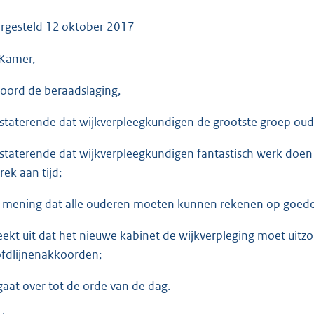
o
o
rgesteld
12 oktober 2017
t
Kamer,
t
e
oord de beraadslaging,
:
3
staterende dat wijkverpleegkundigen de grootste groep oud
5
K
staterende dat wijkverpleegkundigen fantastisch werk doen
b
rek aan tijd;
 mening dat alle ouderen moeten kunnen rekenen op goede z
eekt uit dat het nieuwe kabinet de wijkverpleging moet uitzo
fdlijnenakkoorden;
gaat over tot de orde van de dag.