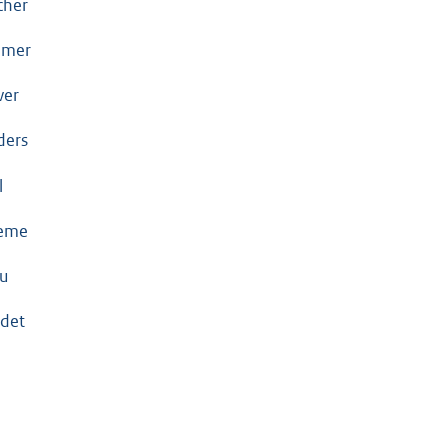
cher
emer
ver
ders
l
eme
u
det