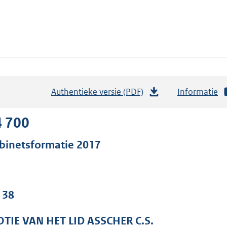
Authentieke versie (PDF)
b
Informatie
e
s
4 700
t
binetsformatie 2017
a
n
d
s
 38
g
r
TIE VAN HET LID ASSCHER C.S.