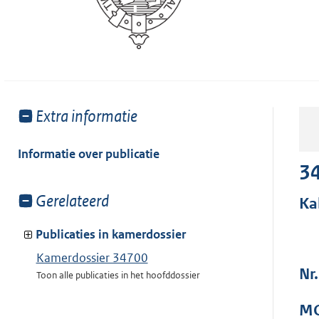
Toon
Extra informatie
meer
van:
Informatie over publicatie
3
Toon
Gerelateerd
Ka
meer
van:
Publicaties in kamerdossier
Kamerdossier 34700
Nr.
Toon alle publicaties in het hoofddossier
MO