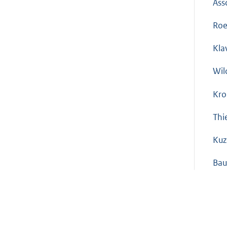
Ass
Ro
Kla
Wil
Kro
Thi
Kuz
Bau