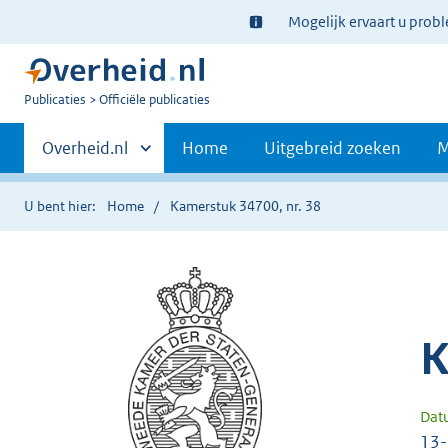
Ter
Mogelijk ervaart u prob
informatie:
U
Publicaties
Officiële publicaties
bent
Primaire
nu
Andere
Overheid.nl
Home
Uitgebreid zoeken
M
hier:
sites
navigatie
binnen
U bent hier:
Home
Kamerstuk 34700, nr. 38
K
Dat
13-