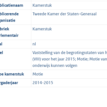
blicatienaam
Kamerstuk
blicerende
Tweede Kamer der Staten-Generaal
ganisatie
briek
Kamerstuk
rlementair
al
nl
el
Vaststelling van de begrotingsstaten van 
(VIII) voor het jaar 2015; Motie; Motie va
onderwijs kunnen volgen
pe kamerstuk
Motie
rgaderjaar
2014-2015