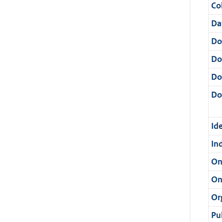
Col
Da
Do
Do
Do
Dos
Ide
In
On
On
Or
Pu