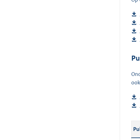
Pu
Ond
ook
Pu