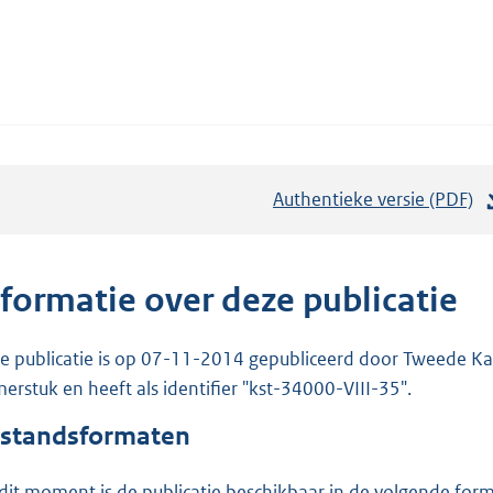
Authentieke versie (PDF)
b
e
s
t
nformatie over deze publicatie
a
n
e publicatie is op 07-11-2014 gepubliceerd door Tweede Kam
d
erstuk en heeft als identifier "kst-34000-VIII-35".
s
standsformaten
g
r
dit moment is de publicatie beschikbaar in de volgende for