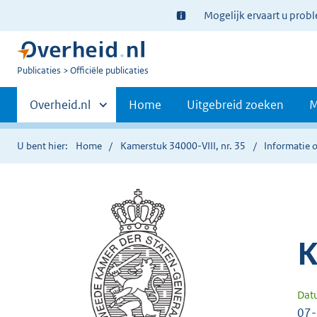
Ter
Mogelijk ervaart u prob
informatie:
U
Publicaties
Officiële publicaties
bent
Primaire
nu
Andere
Overheid.nl
Home
Uitgebreid zoeken
M
hier:
sites
navigatie
binnen
U bent hier:
Home
Kamerstuk 34000-VIII, nr. 35
Informatie o
K
Dat
07-