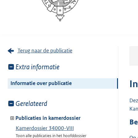
Terug naar de publicatie
Toon
Extra informatie
meer
van:
I
Informatie over publicatie
Dez
Toon
Gerelateerd
Kam
meer
van:
Publicaties in kamerdossier
Be
Kamerdossier 34000-VIII
Toon alle publicaties in het hoofddossier
Op 