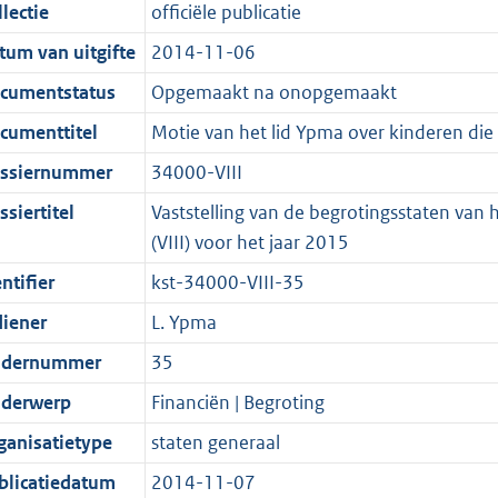
t
a
c
i
:
e
t
t
lectie
officiële publicatie
d
n
i
t
a
c
3
:
e
t
tum van uitgifte
2014-11-06
s
d
e
i
t
a
6
7
:
e
g
s
i
e
i
t
K
K
3
:
cumentstatus
Opgemaakt na onopgemaakt
r
g
n
i
e
i
b
b
K
2
cumenttitel
Motie van het lid Ypma over kinderen die 
o
r
f
n
i
e
b
K
ssiernummer
34000-VIII
o
o
o
f
n
i
b
t
o
r
o
f
n
siertitel
Vaststelling van de begrotingsstaten van 
t
t
m
r
o
f
(VIII) voor het jaar 2015
e
t
a
m
r
o
ntifier
kst-34000-VIII-35
:
e
a
a
m
r
diener
L. Ypma
2
:
t
a
a
m
K
2
t
a
a
dernummer
35
b
K
t
a
derwerp
Financiën | Begroting
b
t
ganisatietype
staten generaal
blicatiedatum
2014-11-07