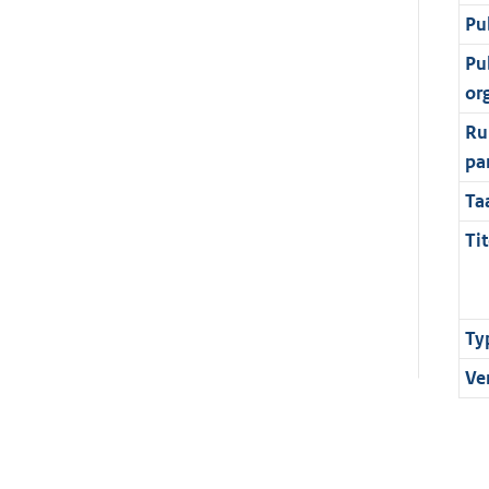
Pu
Pu
or
Ru
pa
Ta
Tit
Ty
Ve