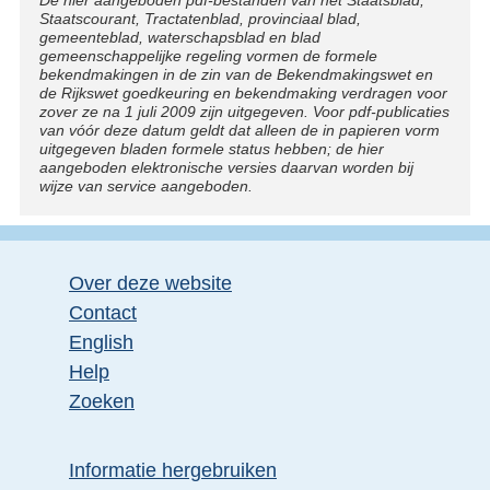
Disclaimer
n
Staatscourant, Tractatenblad, provinciaal blad,
gemeenteblad, waterschapsblad en blad
d
gemeenschappelijke regeling vormen de formele
bekendmakingen in de zin van de Bekendmakingswet en
e
de Rijkswet goedkeuring en bekendmaking verdragen voor
zover ze na 1 juli 2009 zijn uitgegeven. Voor pdf-publicaties
p
van vóór deze datum geldt dat alleen de in papieren vorm
a
uitgegeven bladen formele status hebben; de hier
aangeboden elektronische versies daarvan worden bij
g
wijze van service aangeboden.
i
n
a
Over deze website
Contact
English
Help
Zoeken
Informatie hergebruiken