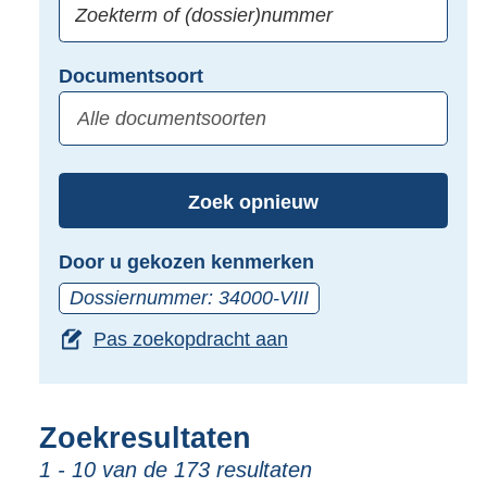
zoeken:
Zoekterm
Vul
Documentsoort
of
hier
Gebruik
(dossier)nummer
uw
de
zoekterm
TAB
of
toets,
Zoek opnieuw
(dossier)nummer
of
in
de
Door u gekozen kenmerken
pijl
Dossiernummer: 34000-VIII
beneden
Pas zoekopdracht aan
toets
om
toegang
te
Zoekresultaten
krijgen
1 - 10 van de 173 resultaten