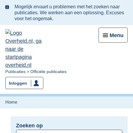
Ter
Mogelijk ervaart u problemen met het zoeken naar
informatie:
publicaties. We werken aan een oplossing. Excuses
voor het ongemak.
Menu
U
Publicaties
Officiële publicaties
bent
Inloggen
nu
hier:
Home
Zoeken op
Opnieuw