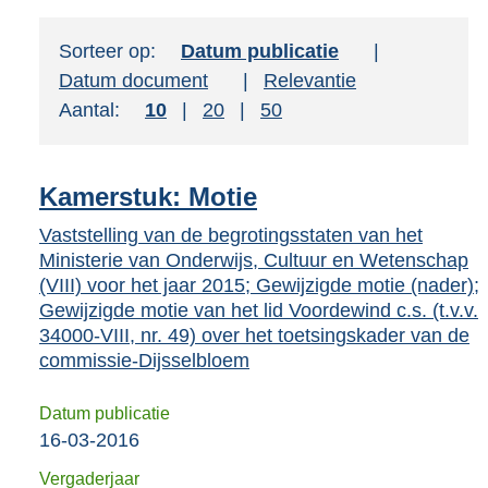
tot
de
Sorteer op:
Sorteer op:
Datum publicatie
suggesties.
Sorteer op:
Datum document
Sorteer op:
Relevantie
Druk
Aantal:
Toon
10
resultaten per pagina
Toon
20
resultaten per pagina
Toon
50
resultaten per pagina
om
ENTER
om
Kamerstuk: Motie
uw
Vaststelling van de begrotingsstaten van het
keuze
Ministerie van Onderwijs, Cultuur en Wetenschap
te
(VIII) voor het jaar 2015; Gewijzigde motie (nader);
bevestigen.
Gewijzigde motie van het lid Voordewind c.s. (t.v.v.
34000-VIII, nr. 49) over het toetsingskader van de
commissie-Dijsselbloem
Datum publicatie
16-03-2016
Vergaderjaar