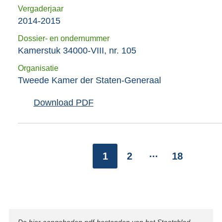
Vergaderjaar
2014-2015
Dossier- en ondernummer
Kamerstuk 34000-VIII, nr. 105
Organisatie
Tweede Kamer der Staten-Generaal
Download PDF
...
1
2
18
V
o
l
g
e
De hier aangeboden pdf-bestanden van het Staatsblad,