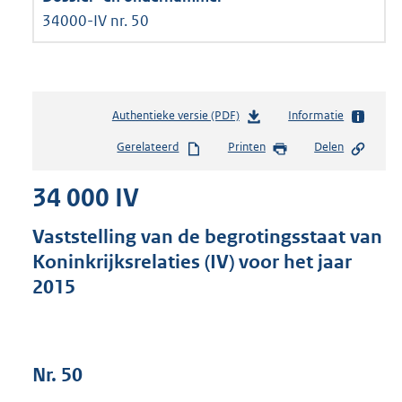
34000-IV nr. 50
Authentieke versie (PDF)
b
Informatie
e
Gerelateerd
Printen
Delen
s
t
34 000 IV
a
n
d
Vaststelling van de begrotingsstaat van
s
Koninkrijksrelaties (IV) voor het jaar
g
2015
r
o
o
t
t
Nr. 50
e
: