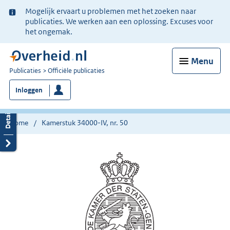
Ter
Mogelijk ervaart u problemen met het zoeken naar
informatie:
publicaties. We werken aan een oplossing. Excuses voor
het ongemak.
Menu
U
Publicaties
Officiële publicaties
bent
Inloggen
nu
hier:
Home
Kamerstuk 34000-IV, nr. 50