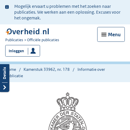
Ter
Mogelijk ervaart u problemen met het zoeken naar
informatie:
publicaties. We werken aan een oplossing. Excuses voor
het ongemak.
Menu
U
Publicaties
Officiële publicaties
bent
Inloggen
nu
hier:
Home
Kamerstuk 33962, nr. 178
Informatie over
publicatie