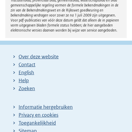
Tractatenblad, provinciaal blad, gemeenteblad, waterschapsblad en blad
gemeenschappelijke regeling vormen de formele bekendmakingen in de
zin van de Bekendmakingswet en de Rijkswet goedkeuring en
bekendmaking verdragen voor zover ze na 1 juli 2009 zijn uitgegeven.
Voor pdf-publicaties van vóór deze datum geldt dat alleen de in papieren
vorm uitgegeven bladen formele status hebben; de hier aangeboden
elektronische versies daarvan worden bij wijze van service aangeboden.
Over deze website
Contact
English
Help
Zoeken
Informatie hergebruiken
Privacy en cookies
Toegankelijkheid
Sitemap