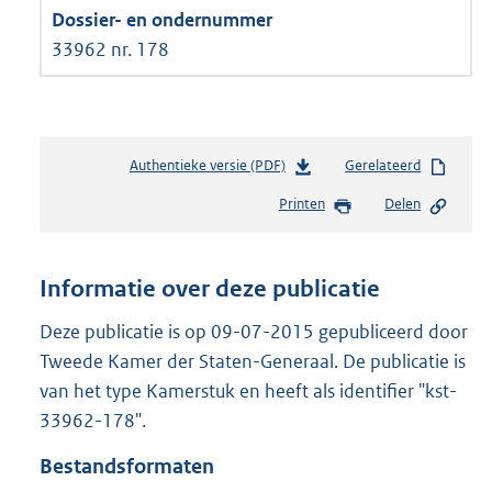
33962 nr. 178
Authentieke versie (PDF)
b
Gerelateerd
e
Printen
Delen
s
t
a
n
Informatie over deze publicatie
d
s
Deze publicatie is op 09-07-2015 gepubliceerd door
g
Tweede Kamer der Staten-Generaal. De publicatie is
r
van het type Kamerstuk en heeft als identifier "kst-
o
33962-178".
o
t
Bestandsformaten
t
e