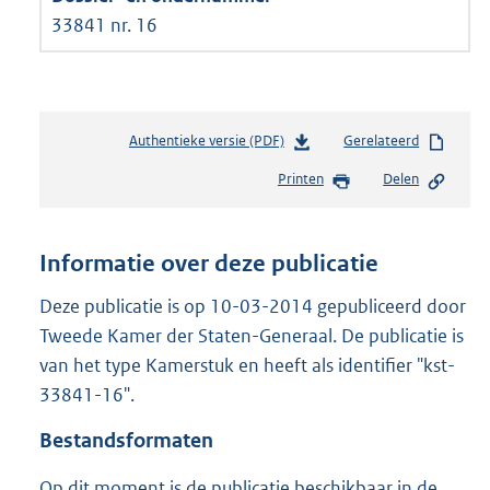
33841 nr. 16
Authentieke versie (PDF)
b
Gerelateerd
e
Printen
Delen
s
t
a
n
Informatie over deze publicatie
d
s
Deze publicatie is op 10-03-2014 gepubliceerd door
g
Tweede Kamer der Staten-Generaal. De publicatie is
r
van het type Kamerstuk en heeft als identifier "kst-
o
33841-16".
o
t
Bestandsformaten
t
e
Op dit moment is de publicatie beschikbaar in de
: