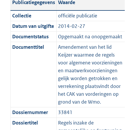
Publicatiegegevens
Waarde
a
t
t
a
c
i
:
e
t
t
n
a
i
t
a
c
3
:
e
t
Collectie
officiële publicatie
d
n
e
i
t
a
9
7
:
e
Datum van uitgifte
2014-02-27
s
d
i
e
i
t
K
K
4
:
g
s
Documentstatus
Opgemaakt na onopgemaakt
n
i
e
i
b
b
K
2
r
g
f
n
i
e
b
K
Documenttitel
Amendement van het lid
o
r
o
f
n
i
b
Keijzer waarmee de regels
o
o
r
o
f
n
voor algemene voorzieningen
t
o
m
r
o
f
en maatwerkvoorzieningen
t
t
a
m
r
o
gelijk worden getrokken en
e
t
a
a
m
r
verrekening plaatsvindt door
:
e
t
a
a
m
het CAK van vorderingen op
2
:
t
a
a
grond van de Wmo.
K
2
t
a
Dossiernummer
33841
b
K
t
b
Dossiertitel
Regels inzake de