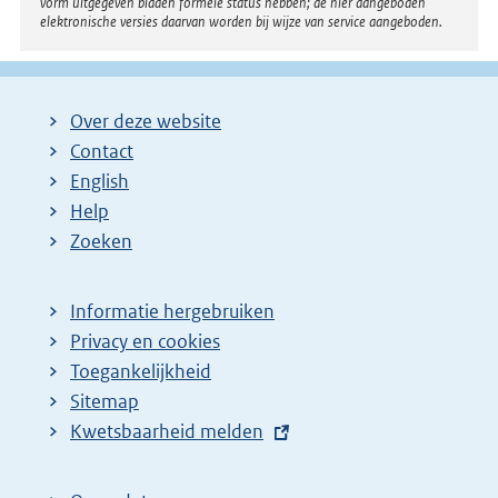
vorm uitgegeven bladen formele status hebben; de hier aangeboden
elektronische versies daarvan worden bij wijze van service aangeboden.
Over deze website
Contact
English
Help
Zoeken
Informatie hergebruiken
Privacy en cookies
Toegankelijkheid
Sitemap
E
Kwetsbaarheid melden
x
t