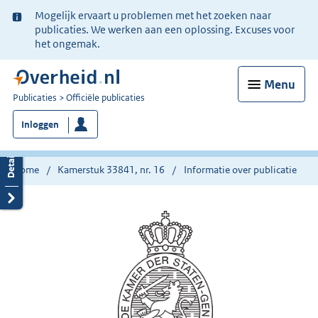
Ter
Mogelijk ervaart u problemen met het zoeken naar
informatie:
publicaties. We werken aan een oplossing. Excuses voor
het ongemak.
Menu
U
Publicaties
Officiële publicaties
bent
Inloggen
nu
hier:
Home
Kamerstuk 33841, nr. 16
Informatie over publicatie