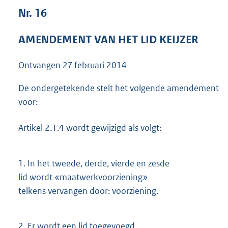
3
Nr. 16
9
K
AMENDEMENT VAN HET LID KEIJZER
b
Ontvangen
27 februari 2014
De ondergetekende stelt het volgende amendement
voor:
Artikel 2.1.4 wordt gewijzigd als volgt:
1.
In het tweede, derde, vierde en zesde
lid wordt «maatwerkvoorziening»
telkens vervangen door: voorziening.
2.
Er wordt een lid toegevoegd,