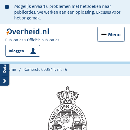
Ter
Mogelijk ervaart u problemen met het zoeken naar
informatie:
publicaties. We werken aan een oplossing. Excuses voor
het ongemak.
Menu
U
Publicaties
Officiële publicaties
bent
Inloggen
nu
hier:
Home
Kamerstuk 33841, nr. 16