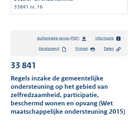
33841 nr. 16
Authentieke versie (PDF)
b
Informatie
e
Gerelateerd
Printen
Delen
s
t
33 841
a
n
d
Regels inzake de gemeentelijke
s
ondersteuning op het gebied van
g
zelfredzaamheid, participatie,
r
o
beschermd wonen en opvang (Wet
o
maatschappelijke ondersteuning 2015)
t
t
e
: