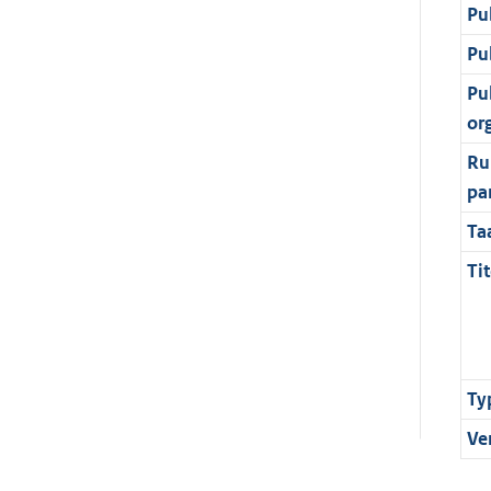
Pu
Pu
Pu
or
Ru
pa
Ta
Tit
Ty
Ve