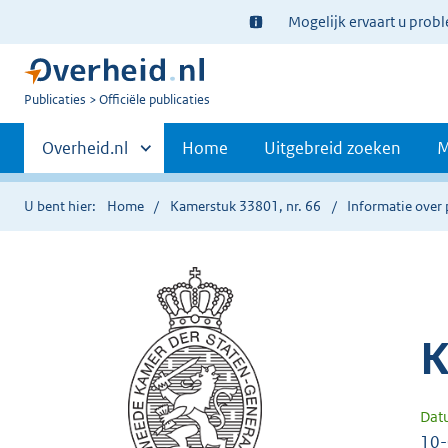
Ter
Mogelijk ervaart u prob
informatie:
U
Publicaties
Officiële publicaties
bent
Primaire
nu
Andere
Overheid.nl
Home
Uitgebreid zoeken
M
hier:
sites
navigatie
binnen
U bent hier:
Home
Kamerstuk 33801, nr. 66
Informatie over 
K
Dat
10