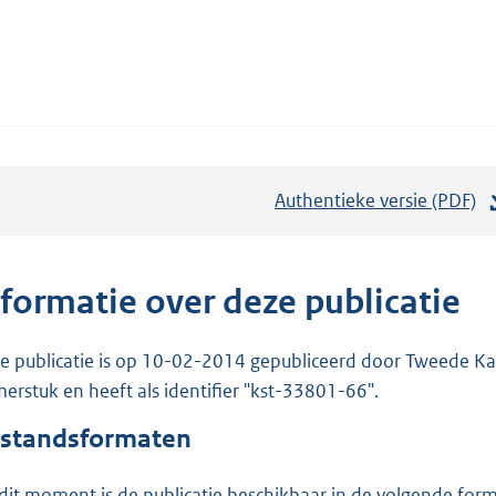
Authentieke versie (PDF)
b
e
s
t
nformatie over deze publicatie
a
n
e publicatie is op 10-02-2014 gepubliceerd door Tweede Kam
d
erstuk en heeft als identifier "kst-33801-66".
s
standsformaten
g
r
dit moment is de publicatie beschikbaar in de volgende for