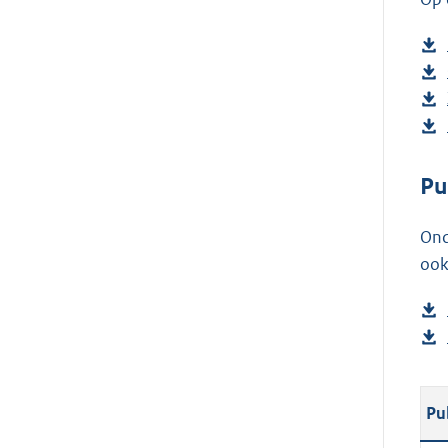
Pu
Ond
ook
Pu