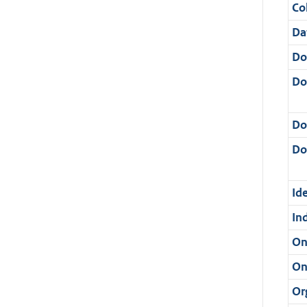
Col
Da
Do
Do
Do
Dos
Ide
In
On
On
Or