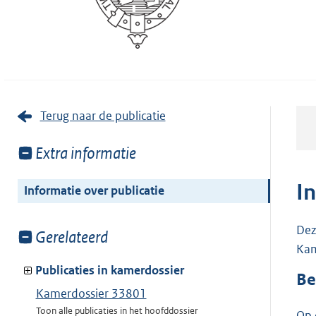
Terug naar de publicatie
Toon
Extra informatie
meer
van:
I
Informatie over publicatie
Dez
Toon
Gerelateerd
Kam
meer
van:
Publicaties in kamerdossier
Be
Kamerdossier 33801
Toon alle publicaties in het hoofddossier
Op 