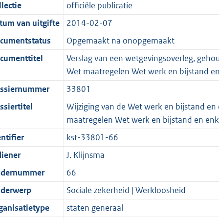
t
a
c
i
:
e
t
t
lectie
officiële publicatie
d
n
i
t
a
c
3
:
e
t
tum van uitgifte
2014-02-07
s
d
e
i
t
a
7
1
:
e
g
s
i
e
i
t
2
4
4
:
cumentstatus
Opgemaakt na onopgemaakt
r
g
n
i
e
i
K
7
7
1
cumenttitel
Verslag van een wetgevingsoverleg, geho
o
r
f
n
i
e
b
K
6
7
Wet maatregelen Wet werk en bijstand e
o
o
o
f
n
i
b
K
3
ssiernummer
33801
t
o
r
o
f
n
b
K
t
t
m
r
o
f
b
siertitel
Wijziging van de Wet werk en bijstand en
e
t
a
m
r
o
maatregelen Wet werk en bijstand en enk
:
e
a
a
m
r
ntifier
kst-33801-66
2
:
t
a
a
m
diener
J. Klijnsma
K
2
t
a
a
b
K
t
a
dernummer
66
b
t
derwerp
Sociale zekerheid | Werkloosheid
ganisatietype
staten generaal