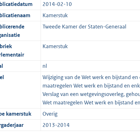
blicatiedatum
2014-02-10
blicatienaam
Kamerstuk
blicerende
Tweede Kamer der Staten-Generaal
ganisatie
briek
Kamerstuk
rlementair
al
nl
el
Wijziging van de Wet werk en bijstand en
maatregelen Wet werk en bijstand en enke
Verslag van een wetgevingsoverleg, geho
Wet maatregelen Wet werk en bijstand e
pe kamerstuk
Overig
rgaderjaar
2013-2014