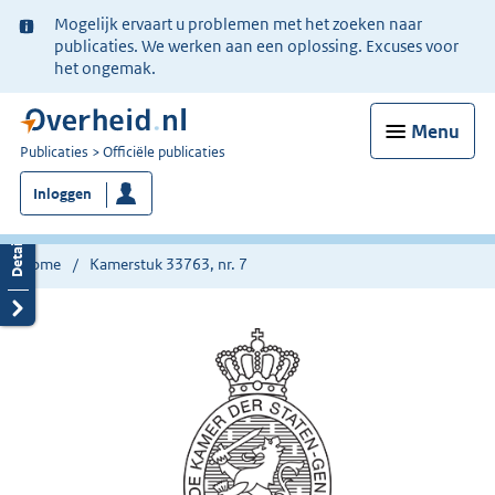
Ter
Mogelijk ervaart u problemen met het zoeken naar
informatie:
publicaties. We werken aan een oplossing. Excuses voor
het ongemak.
Menu
U
Publicaties
Officiële publicaties
bent
Inloggen
nu
hier:
Home
Kamerstuk 33763, nr. 7