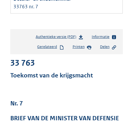
33763 nr. 7
Authentieke versie (PDF)
b
Informatie
e
Gerelateerd
Printen
Delen
s
t
33 763
a
n
d
Toekomst van de krijgsmacht
s
g
r
o
Nr. 7
o
t
t
BRIEF VAN DE MINISTER VAN DEFENSIE
e
: