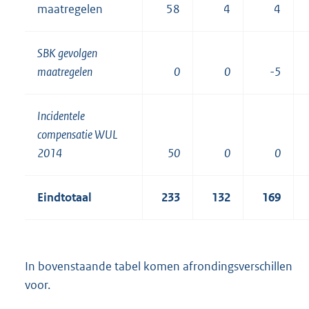
maatregelen
58
4
4
SBK gevolgen
maatregelen
0
0
-5
Incidentele
compensatie WUL
2014
50
0
0
Eindtotaal
233
132
169
In bovenstaande tabel komen afrondingsverschillen
voor.