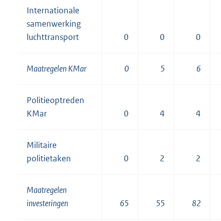
Internationale
samenwerking
luchttransport
0
0
0
Maatregelen KMar
0
5
6
Politieoptreden
KMar
0
4
4
Militaire
politietaken
0
2
2
Maatregelen
investeringen
65
55
82