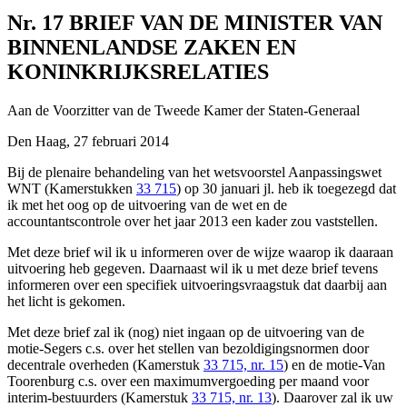
Nr. 17
BRIEF VAN DE MINISTER VAN
BINNENLANDSE ZAKEN EN
KONINKRIJKSRELATIES
Aan de Voorzitter van de Tweede Kamer der Staten-Generaal
Den Haag, 27 februari 2014
Bij de plenaire behandeling van het wetsvoorstel Aanpassingswet
WNT (Kamerstukken
33 715
) op 30 januari jl. heb ik toegezegd dat
ik met het oog op de uitvoering van de wet en de
accountantscontrole over het jaar 2013 een kader zou vaststellen.
Met deze brief wil ik u informeren over de wijze waarop ik daaraan
uitvoering heb gegeven. Daarnaast wil ik u met deze brief tevens
informeren over een specifiek uitvoeringsvraagstuk dat daarbij aan
het licht is gekomen.
Met deze brief zal ik (nog) niet ingaan op de uitvoering van de
motie-Segers c.s. over het stellen van bezoldigingsnormen door
decentrale overheden (Kamerstuk
33 715, nr. 15
) en de motie-Van
Toorenburg c.s. over een maximumvergoeding per maand voor
interim-bestuurders (Kamerstuk
33 715, nr. 13
). Daarover zal ik uw