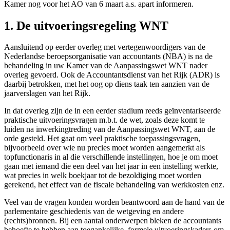
Kamer nog voor het AO van 6 maart a.s. apart informeren.
1. De uitvoeringsregeling WNT
Aansluitend op eerder overleg met vertegenwoordigers van de
Nederlandse beroepsorganisatie van accountants (NBA) is na de
behandeling in uw Kamer van de Aanpassingswet WNT nader
overleg gevoerd. Ook de Accountantsdienst van het Rijk (ADR) is
daarbij betrokken, met het oog op diens taak ten aanzien van de
jaarverslagen van het Rijk.
In dat overleg zijn de in een eerder stadium reeds geïnventariseerde
praktische uitvoeringsvragen m.b.t. de wet, zoals deze komt te
luiden na inwerkingtreding van de Aanpassingswet WNT, aan de
orde gesteld. Het gaat om veel praktische toepassingsvragen,
bijvoorbeeld over wie nu precies moet worden aangemerkt als
topfunctionaris in al die verschillende instellingen, hoe je om moet
gaan met iemand die een deel van het jaar in een instelling werkte,
wat precies in welk boekjaar tot de bezoldiging moet worden
gerekend, het effect van de fiscale behandeling van werkkosten enz.
Veel van de vragen konden worden beantwoord aan de hand van de
parlementaire geschiedenis van de wetgeving en andere
(rechts)bronnen. Bij een aantal onderwerpen bleken de accountants
behoefte te hebben aan toegankelijke, formele uitvoeringskaders om