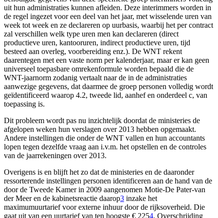
uit hun administraties kunnen afleiden. Deze interimmers worden in
de regel ingezet voor een deel van het jaar, met wisselende uren van
week tot week en ze declareren op uurbasis, waarbij het per contract
zal verschillen welk type uren men kan declareren (direct
productieve uren, kantooruren, indirect productieve uren, tijd
besteed aan overleg, voorbereiding enz.). De WNT rekent
daarentegen met een vaste norm per kalenderjaar, maar er kan geen
universeel toepasbare omrekenformule worden bepaald die de
WNT-jaarnorm zodanig vertaalt naar de in de administraties
aanwezige gegevens, dat daarmee de groep personen volledig wordt
geïdentificeerd waarop 4.2, tweede lid, aanhef en onderdeel c, van
toepassing is.
Dit probleem wordt pas nu inzichtelijk doordat de ministeries de
afgelopen weken hun verslagen over 2013 hebben opgemaakt.
Andere instellingen die onder de WNT vallen en hun accountants
lopen tegen dezelfde vraag aan i.v.m. het opstellen en de controles
van de jaarrekeningen over 2013.
Overigens is en blijft het zo dat de ministeries en de daaronder
ressorterende instellingen personen identificeren aan de hand van de
door de Tweede Kamer in 2009 aangenomen Motie-De Pater-van
der Meer en de kabinetsreactie daarop
3
inzake het
maximumuurtarief voor externe inhuur door de rijksoverheid. Die
gaat uit van een uurtarief van ten hoogste € 225
4
. Overschrijding