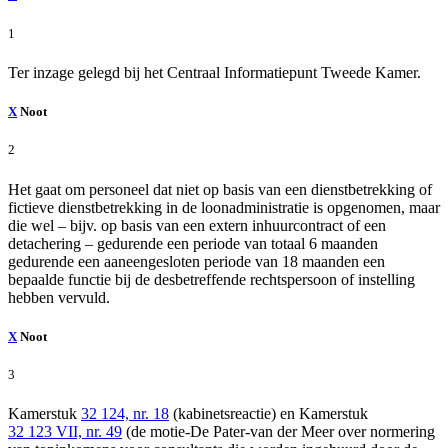
1
Ter inzage gelegd bij het Centraal Informatiepunt Tweede Kamer.
X
Noot
2
Het gaat om personeel dat niet op basis van een dienstbetrekking of
fictieve dienstbetrekking in de loonadministratie is opgenomen, maar
die wel – bijv. op basis van een extern inhuurcontract of een
detachering – gedurende een periode van totaal 6 maanden
gedurende een aaneengesloten periode van 18 maanden een
bepaalde functie bij de desbetreffende rechtspersoon of instelling
hebben vervuld.
X
Noot
3
Kamerstuk
32 124, nr. 18
(kabinetsreactie) en Kamerstuk
32 123 VII, nr. 49
(de motie-De Pater-van der Meer over normering