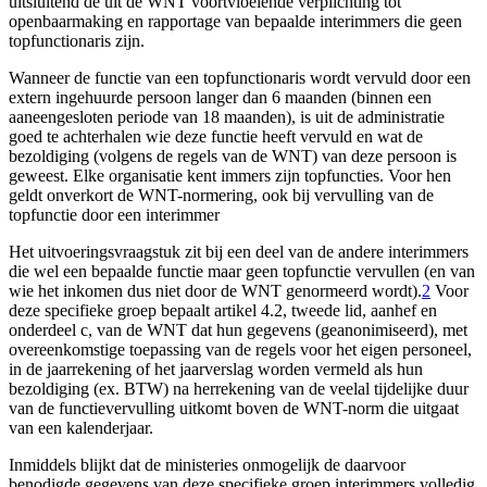
uitsluitend de uit de WNT voortvloeiende verplichting tot
openbaarmaking en rapportage van bepaalde interimmers die geen
topfunctionaris zijn.
Wanneer de functie van een topfunctionaris wordt vervuld door een
extern ingehuurde persoon langer dan 6 maanden (binnen een
aaneengesloten periode van 18 maanden), is uit de administratie
goed te achterhalen wie deze functie heeft vervuld en wat de
bezoldiging (volgens de regels van de WNT) van deze persoon is
geweest. Elke organisatie kent immers zijn topfuncties. Voor hen
geldt onverkort de WNT-normering, ook bij vervulling van de
topfunctie door een interimmer
Het uitvoeringsvraagstuk zit bij een deel van de andere interimmers
die wel een bepaalde functie maar geen topfunctie vervullen (en van
wie het inkomen dus niet door de WNT genormeerd wordt).
2
Voor
deze specifieke groep bepaalt artikel 4.2, tweede lid, aanhef en
onderdeel c, van de WNT dat hun gegevens (geanonimiseerd), met
overeenkomstige toepassing van de regels voor het eigen personeel,
in de jaarrekening of het jaarverslag worden vermeld als hun
bezoldiging (ex. BTW) na herrekening van de veelal tijdelijke duur
van de functievervulling uitkomt boven de WNT-norm die uitgaat
van een kalenderjaar.
Inmiddels blijkt dat de ministeries onmogelijk de daarvoor
benodigde gegevens van deze specifieke groep interimmers volledig