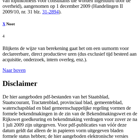
van topinkomens voor consultants die worden ingehuurd door de
overheid), aangenomen op 1 december 2009 (Handelingen II
2009/10, nr. 31 blz.
31-2894
).
X
Noot
4
Blijkens de wijze van berekening gaat het om een uurnorm voor
declareerbare, direct productieve uren (dus exclusief tijd besteed aan
acquisitie, onderzoek, intern overleg, enz.).
Naar boven
Disclaimer
De hier aangeboden pdf-bestanden van het Staatsblad,
Staatscourant, Tractatenblad, provinciaal blad, gemeenteblad,
waterschapsblad en blad gemeenschappelijke regeling vormen de
formele bekendmakingen in de zin van de Bekendmakingswet en de
Rijkswet goedkeuring en bekendmaking verdragen voor zover ze na
1 juli 2009 zijn uitgegeven. Voor pdf-publicaties van vóór deze
datum geldt dat alleen de in papieren vorm uitgegeven bladen
formele status hebben; de hier aangeboden elektronische versies