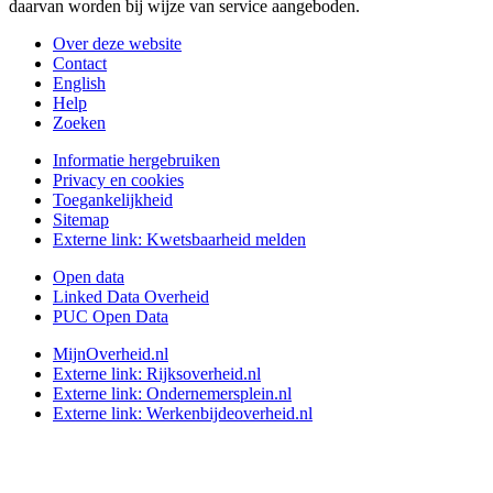
daarvan worden bij wijze van service aangeboden.
Over deze website
Contact
English
Help
Zoeken
Informatie hergebruiken
Privacy en cookies
Toegankelijkheid
Sitemap
Externe link:
Kwetsbaarheid melden
Open data
Linked Data Overheid
PUC Open Data
MijnOverheid.nl
Externe link:
Rijksoverheid.nl
Externe link:
Ondernemersplein.nl
Externe link:
Werkenbijdeoverheid.nl