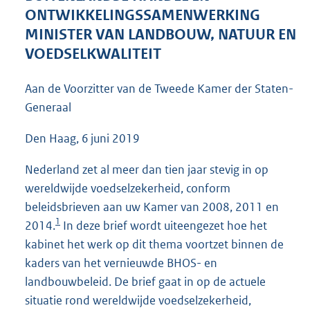
6
ONTWIKKELINGSSAMENWERKING
9
MINISTER VAN LANDBOUW, NATUUR EN
K
VOEDSELKWALITEIT
b
Aan de Voorzitter van de Tweede Kamer der Staten-
Generaal
Den Haag, 6 juni 2019
Nederland zet al meer dan tien jaar stevig in op
wereldwijde voedselzekerheid, conform
beleidsbrieven aan uw Kamer van 2008, 2011 en
1
2014.
In deze brief wordt uiteengezet hoe het
kabinet het werk op dit thema voortzet binnen de
kaders van het vernieuwde BHOS- en
landbouwbeleid. De brief gaat in op de actuele
situatie rond wereldwijde voedselzekerheid,