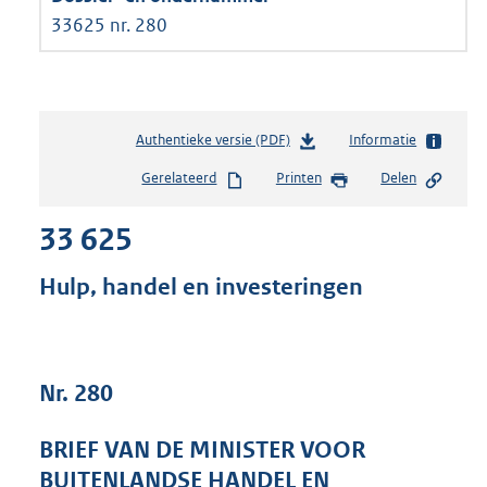
33625 nr. 280
Authentieke versie (PDF)
b
Informatie
e
Gerelateerd
Printen
Delen
s
t
33 625
a
n
d
Hulp, handel en investeringen
s
g
r
o
Nr. 280
o
t
t
BRIEF VAN DE MINISTER VOOR
e
BUITENLANDSE HANDEL EN
: