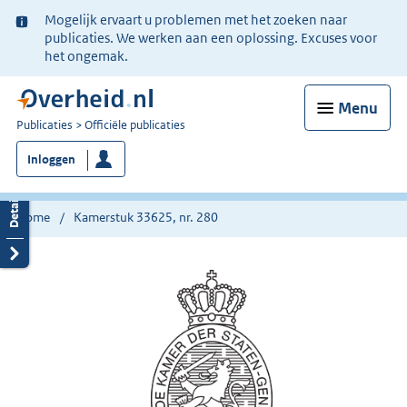
Ter
Mogelijk ervaart u problemen met het zoeken naar
informatie:
publicaties. We werken aan een oplossing. Excuses voor
het ongemak.
Menu
U
Publicaties
Officiële publicaties
bent
Inloggen
nu
hier:
Home
Kamerstuk 33625, nr. 280