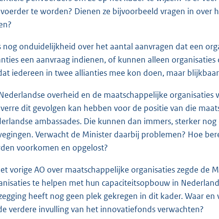
voerder te worden? Dienen ze bijvoorbeeld vragen in over het
len?
is nog onduidelijkheid over het aantal aanvragen dat een org
ianties een aanvraag indienen, of kunnen alleen organisaties 
 dat iedereen in twee allianties mee kon doen, maar blijkbaar
Nederlandse overheid en de maatschappelijke organisaties wo
verre dit gevolgen kan hebben voor de positie van die maats
erlandse ambassades. Die kunnen dan immers, sterker nog 
egingen. Verwacht de Minister daarbij problemen? Hoe be
den voorkomen en opgelost?
het vorige AO over maatschappelijke organisaties zegde de 
anisaties te helpen met hun capaciteitsopbouw in Nederland 
zegging heeft nog geen plek gekregen in dit kader. Waar e
de verdere invulling van het innovatiefonds verwachten?