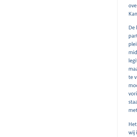
ove
Kam
De 
par
ple
mid
leg
maa
te 
moo
vor
sta
met
Het
wij