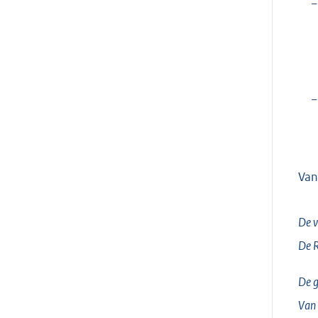
−
−
Van
De v
De 
De g
Van 