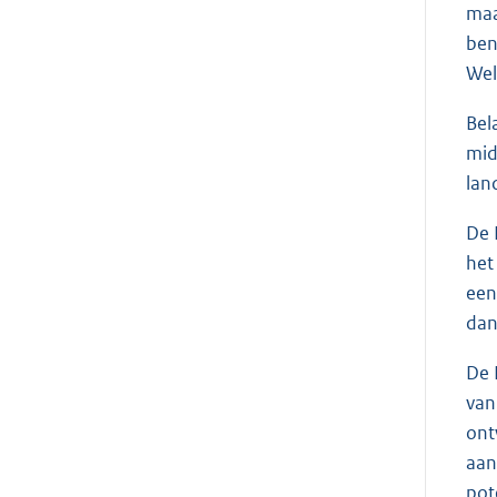
maa
ben
Wel
Bel
mid
lan
De 
het
een
dan
De 
van
ont
aan
pot