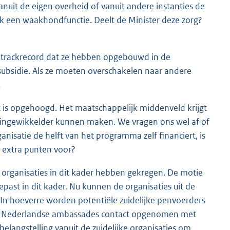
uit de eigen overheid of vanuit andere instanties de
vaak een waakhondfunctie. Deelt de Minister deze zorg?
et trackrecord dat ze hebben opgebouwd in de
ubsidie. Als ze moeten overschakelen naar andere
.
iet is opgehoogd. Het maatschappelijk middenveld krijgt
g ingewikkelder kunnen maken. We vragen ons wel af of
nisatie de helft van het programma zelf financiert, is
n extra punten voor?
ke organisaties in dit kader hebben gekregen. De motie
epast in dit kader. Nu kunnen de organisaties uit de
In hoeverre worden potentiële zuidelijke penvoerders
 de Nederlandse ambassades contact opgenomen met
belangstelling vanuit de zuidelijke organisaties om