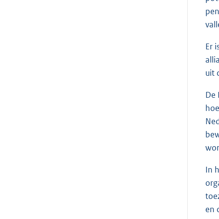
pen
val
Er 
all
uit
De 
hoe
Ned
bew
wor
In 
org
toe
en 