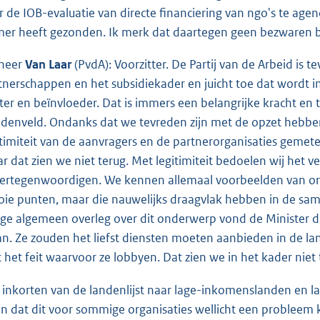
r de IOB-evaluatie van directe financiering van ngo's te agen
er heeft gezonden. Ik merk dat daartegen geen bezwaren 
heer
Van Laar
(PvdA): Voorzitter. De Partij van de Arbeid is 
tnerschappen en het subsidiekader en juicht toe dat wordt i
iter en beïnvloeder. Dat is immers een belangrijke kracht 
denveld. Ondanks dat we tevreden zijn met de opzet hebbe
itimiteit van de aanvragers en de partnerorganisaties gemet
r dat zien we niet terug. Met legitimiteit bedoelen wij het
vertegenwoordigen. We kennen allemaal voorbeelden van org
ie punten, maar die nauwelijks draagvlak hebben in de sam
ige algemeen overleg over dit onderwerp vond de Minister 
an. Ze zouden het liefst diensten moeten aanbieden in de la
 het feit waarvoor ze lobbyen. Dat zien we in het kader niet t
 inkorten van de landenlijst naar lage-inkomenslanden en 
 in dat dit voor sommige organisaties wellicht een probleem k