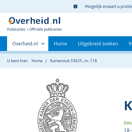
Ter
Mogelijk ervaart u prob
informatie:
U
Publicaties
Officiële publicaties
bent
Primaire
nu
Andere
Overheid.nl
Home
Uitgebreid zoeken
M
hier:
sites
navigatie
binnen
U bent hier:
Home
Kamerstuk 33625, nr. 118
K
Dat
18-