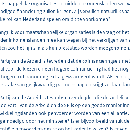
tschappelijke organisaties in middeninkomenslanden wel van
odigde financiering zullen krijgen. Zij vervullen natuurlijk 
ke rol kan Nederland spelen om dit te voorkomen?
angrijk voor maatschappelijke organisaties is de vraag of h
deninkomenslanden mee kan wegen bij het verkrijgen van s
den zou het fijn zijn als hun prestaties worden meegenomen
Partij van de Arbeid is tevreden dat de cofinancieringseis n
 al voor de kiezen en een hogere cofinanciering had het no
 hogere cofinanciering extra gewaardeerd wordt. Als een orga
 sprake van gelijkwaardig partnerschap en krijgt ze daar da
Partij van de Arbeid is tevreden over de plek die de zuidelij
 de Partij van de Arbeid en de SP is op een goede manier ing
wikkelingslanden ook penvoerder worden van een alliantie. 
gemoedigd door het ministerie? Is er bijvoorbeeld vanuit
entiële penvoerders om ze op het kader te wijzen? Is er veel 