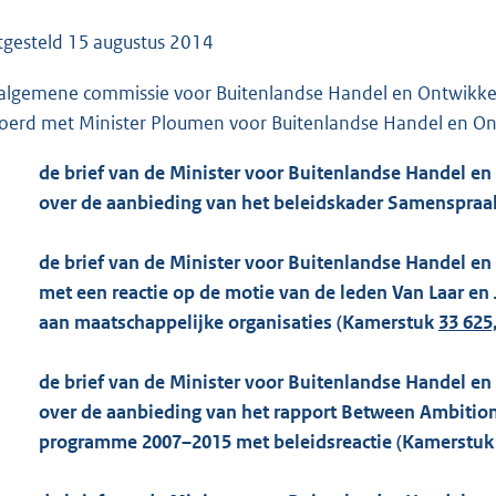
o
o
tgesteld
15 augustus 2014
t
algemene commissie voor Buitenlandse Handel en Ontwikkel
t
oerd met Minister Ploumen voor Buitenlandse Handel en O
e
:
de brief van de Minister voor Buitenlandse Handel e
1
over de aanbieding van het beleidskader Samenspraa
0
0
de brief van de Minister voor Buitenlandse Handel en
K
met een reactie op de motie van de leden Van Laar en 
b
aan maatschappelijke organisaties (Kamerstuk
33 625,
de brief van de Minister voor Buitenlandse Handel e
over de aanbieding van het rapport Between Ambiti
programme 2007–2015 met beleidsreactie (Kamerstuk