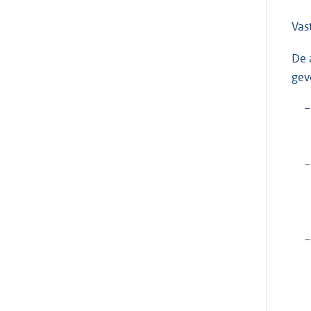
Vas
De 
gev
−
−
−