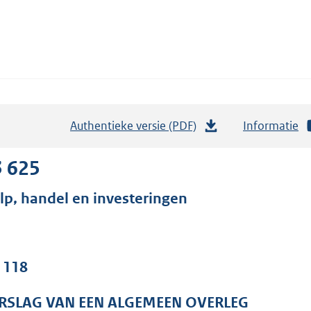
Authentieke versie (PDF)
b
Informatie
e
s
3 625
t
lp, handel en investeringen
a
n
d
s
. 118
g
r
RSLAG VAN EEN ALGEMEEN OVERLEG