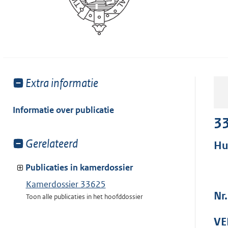
Toon
Extra informatie
meer
van:
Informatie over publicatie
3
Toon
Gerelateerd
Hu
meer
van:
Publicaties in kamerdossier
Kamerdossier 33625
Nr
Toon alle publicaties in het hoofddossier
VE