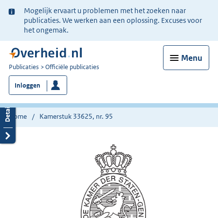
Ter
Mogelijk ervaart u problemen met het zoeken naar
informatie:
publicaties. We werken aan een oplossing. Excuses voor
het ongemak.
Menu
U
Publicaties
Officiële publicaties
bent
Inloggen
nu
hier:
Home
Kamerstuk 33625, nr. 95