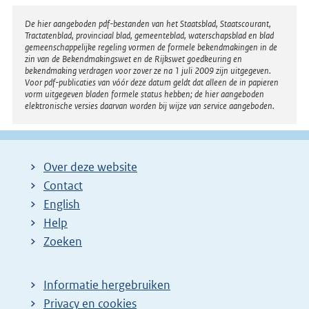
Disclaimer
De hier aangeboden pdf-bestanden van het Staatsblad, Staatscourant,
Tractatenblad, provinciaal blad, gemeenteblad, waterschapsblad en blad
gemeenschappelijke regeling vormen de formele bekendmakingen in de
zin van de Bekendmakingswet en de Rijkswet goedkeuring en
bekendmaking verdragen voor zover ze na 1 juli 2009 zijn uitgegeven.
Voor pdf-publicaties van vóór deze datum geldt dat alleen de in papieren
vorm uitgegeven bladen formele status hebben; de hier aangeboden
elektronische versies daarvan worden bij wijze van service aangeboden.
Over deze website
Contact
English
Help
Zoeken
Informatie hergebruiken
Privacy en cookies