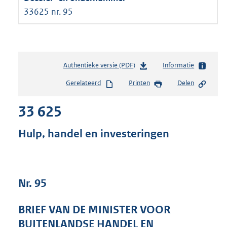
33625 nr. 95
Authentieke versie (PDF)
b
Informatie
e
Gerelateerd
Printen
Delen
s
t
33 625
a
n
d
Hulp, handel en investeringen
s
g
r
o
Nr. 95
o
t
t
BRIEF VAN DE MINISTER VOOR
e
BUITENLANDSE HANDEL EN
: