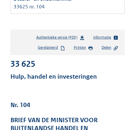
33625 nr. 104
Authentieke versie (PDF)
b
Informatie
e
Gerelateerd
Printen
Delen
s
t
33 625
a
n
d
Hulp, handel en investeringen
s
g
r
o
Nr. 104
o
t
t
BRIEF VAN DE MINISTER VOOR
e
BUITENLANDSE HANDEL EN
: