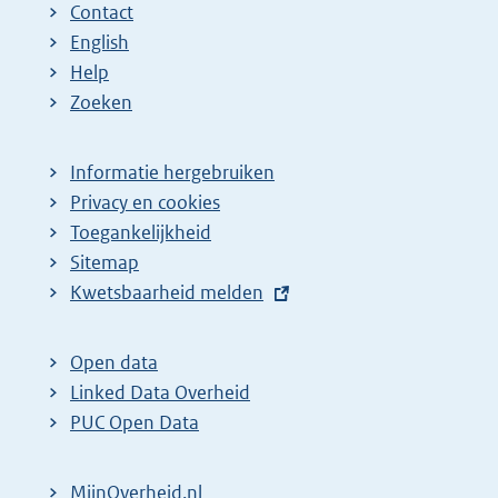
Contact
English
Help
Zoeken
Informatie hergebruiken
Privacy en cookies
Toegankelijkheid
Sitemap
E
Kwetsbaarheid melden
x
t
Open data
e
Linked Data Overheid
r
PUC Open Data
n
e
MijnOverheid.nl