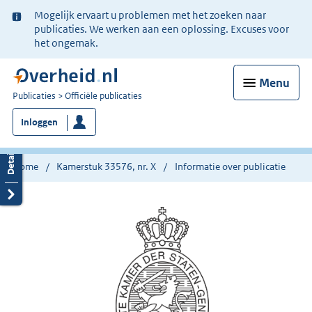
Ter
Mogelijk ervaart u problemen met het zoeken naar
informatie:
publicaties. We werken aan een oplossing. Excuses voor
het ongemak.
Menu
U
Publicaties
Officiële publicaties
bent
Inloggen
nu
hier:
Home
Kamerstuk 33576, nr. X
Informatie over publicatie