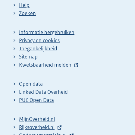
Help
Zoeken
Informatie hergebruiken
Privacy en cookies
Toegankelijkheid
Sitemap
E
Kwetsbaarheid melden
x
t
Open data
e
Linked Data Overheid
r
PUC Open Data
n
e
MijnOverheid.nl
l
E
Rijksoverheid.nl
i