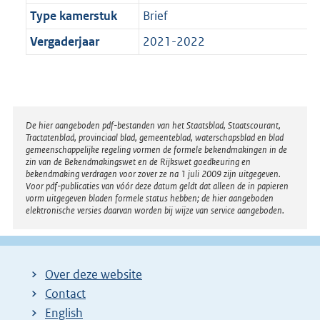
Type kamerstuk
Brief
Vergaderjaar
2021-2022
Disclaimer
De hier aangeboden pdf-bestanden van het Staatsblad, Staatscourant,
Tractatenblad, provinciaal blad, gemeenteblad, waterschapsblad en blad
gemeenschappelijke regeling vormen de formele bekendmakingen in de
zin van de Bekendmakingswet en de Rijkswet goedkeuring en
bekendmaking verdragen voor zover ze na 1 juli 2009 zijn uitgegeven.
Voor pdf-publicaties van vóór deze datum geldt dat alleen de in papieren
vorm uitgegeven bladen formele status hebben; de hier aangeboden
elektronische versies daarvan worden bij wijze van service aangeboden.
Over deze website
Contact
English