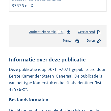
33576 nr. X
Authentieke versie (PDF)
b
Gerelateerd
e
Printen
Delen
s
t
a
n
Informatie over deze publicatie
d
s
Deze publicatie is op 30-11-2021 gepubliceerd door
g
Eerste Kamer der Staten-Generaal. De publicatie is
r
van het type Kamerstuk en heeft als identifier "kst-
o
33576-X".
o
t
Bestandsformaten
t
e
Op dit moment is de publicatie beschikbaar in de
: