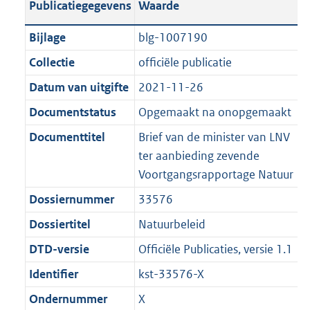
Publicatiegegevens
Waarde
a
t
t
a
c
i
:
e
t
t
n
a
i
t
a
c
4
:
e
t
Bijlage
blg-1007190
d
n
e
i
t
a
3
9
:
e
Collectie
officiële publicatie
s
d
i
e
i
t
K
K
9
:
g
s
Datum van uitgifte
2021-11-26
n
i
e
i
b
b
K
1
r
g
f
n
i
e
b
3
Documentstatus
Opgemaakt na onopgemaakt
o
r
o
f
n
i
K
Documenttitel
Brief van de minister van LNV
o
o
r
o
f
n
b
ter aanbieding zevende
t
o
m
r
o
f
Voortgangsrapportage Natuur
t
t
a
m
r
o
e
t
Dossiernummer
33576
a
a
m
r
:
e
t
a
a
m
Dossiertitel
Natuurbeleid
2
:
t
a
a
DTD-versie
Officiële Publicaties, versie 1.1
K
2
t
a
b
K
Identifier
kst-33576-X
t
b
Ondernummer
X