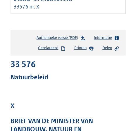
33576 nr. X
Authentieke versie (PDF)
b
Informatie
e
Gerelateerd
Printen
Delen
s
t
33 576
a
n
d
Natuurbeleid
s
g
r
o
X
o
t
t
BRIEF VAN DE MINISTER VAN
e
LANDBOUW, NATUUR EN
: