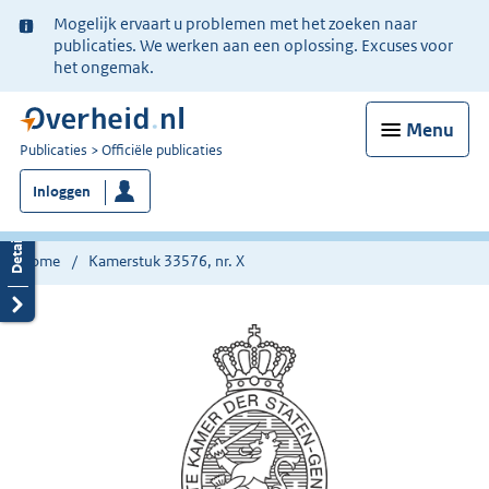
Ter
Mogelijk ervaart u problemen met het zoeken naar
informatie:
publicaties. We werken aan een oplossing. Excuses voor
het ongemak.
Menu
U
Publicaties
Officiële publicaties
bent
Inloggen
nu
hier:
Home
Kamerstuk 33576, nr. X