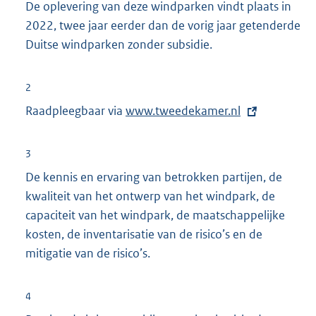
De oplevering van deze windparken vindt plaats in
2022, twee jaar eerder dan de vorig jaar getenderde
Duitse windparken zonder subsidie.
2
Raadpleegbaar via
E
www.tweedekamer.nl
x
t
3
e
De kennis en ervaring van betrokken partijen, de
r
kwaliteit van het ontwerp van het windpark, de
n
capaciteit van het windpark, de maatschappelijke
e
kosten, de inventarisatie van de risico’s en de
l
mitigatie van de risico’s.
i
n
4
k