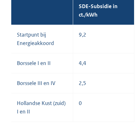
SDE-Subsidie in
ct./kWh
Startpunt bij
9,2
Energieakkoord
Borssele I en II
4,4
Borssele III en IV
2,5
Hollandse Kust (zuid)
0
I en II