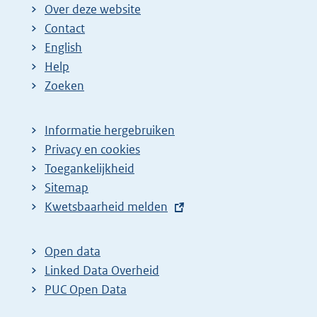
Over deze website
Contact
English
Help
Zoeken
Informatie hergebruiken
Privacy en cookies
Toegankelijkheid
Sitemap
E
Kwetsbaarheid melden
x
t
Open data
e
Linked Data Overheid
r
PUC Open Data
n