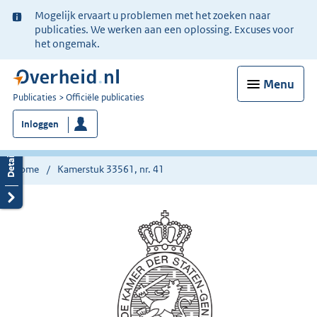
Ter
Mogelijk ervaart u problemen met het zoeken naar
informatie:
publicaties. We werken aan een oplossing. Excuses voor
het ongemak.
Menu
U
Publicaties
Officiële publicaties
bent
Inloggen
nu
hier:
Home
Kamerstuk 33561, nr. 41