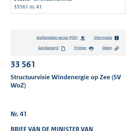
33561 nr. 41
Authentieke versie (PDF)
b
Informatie
e
Gerelateerd
Printen
Delen
s
t
33 561
a
n
d
Structuurvisie Windenergie op Zee (SV
s
WoZ)
g
r
o
o
t
Nr. 41
t
e
BRIEF VAN DE MINISTER VAN
: