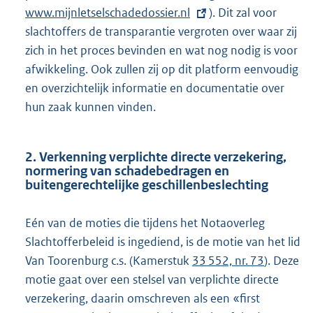
www.mijnletselschadedossier.nl
). Dit zal voor
x
slachtoffers de transparantie vergroten over waar zij
t
zich in het proces bevinden en wat nog nodig is voor
e
afwikkeling. Ook zullen zij op dit platform eenvoudig
r
en overzichtelijk informatie en documentatie over
n
hun zaak kunnen vinden.
e
l
i
2. Verkenning verplichte directe verzekering,
n
normering van schadebedragen en
k
buitengerechtelijke geschillenbeslechting
:
Eén van de moties die tijdens het Notaoverleg
Slachtofferbeleid is ingediend, is de motie van het lid
Van Toorenburg c.s. (Kamerstuk
33 552, nr. 73
). Deze
motie gaat over een stelsel van verplichte directe
verzekering, daarin omschreven als een «first