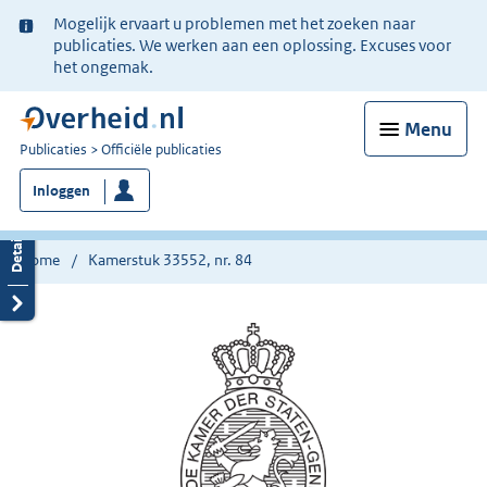
Ter
Mogelijk ervaart u problemen met het zoeken naar
informatie:
publicaties. We werken aan een oplossing. Excuses voor
het ongemak.
Menu
U
Publicaties
Officiële publicaties
bent
Inloggen
nu
hier:
Home
Kamerstuk 33552, nr. 84