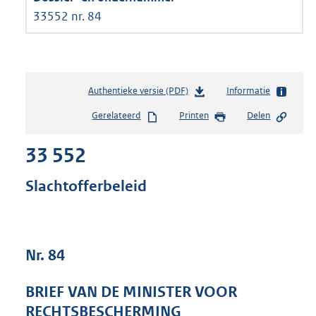
33552 nr. 84
Authentieke versie (PDF)
b
Informatie
e
Gerelateerd
Printen
Delen
s
t
33 552
a
n
d
Slachtofferbeleid
s
g
r
o
Nr. 84
o
t
t
BRIEF VAN DE MINISTER VOOR
e
RECHTSBESCHERMING
: