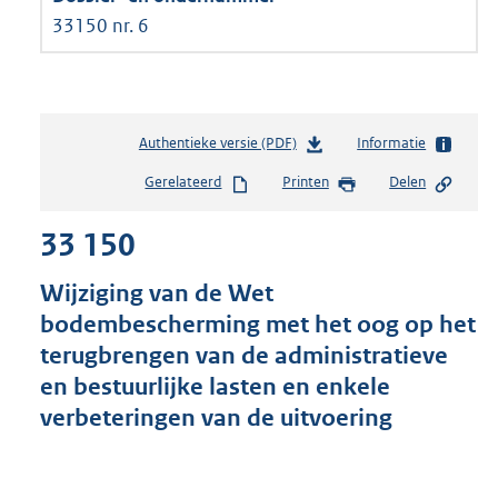
33150 nr. 6
Authentieke versie (PDF)
b
Informatie
e
Gerelateerd
Printen
Delen
s
t
33 150
a
n
d
Wijziging van de Wet
s
bodembescherming met het oog op het
g
terugbrengen van de administratieve
r
o
en bestuurlijke lasten en enkele
o
verbeteringen van de uitvoering
t
t
e
: