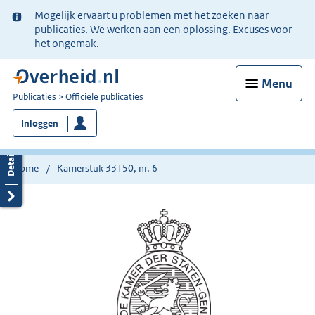
Ter
Mogelijk ervaart u problemen met het zoeken naar
informatie:
publicaties. We werken aan een oplossing. Excuses voor
het ongemak.
Menu
U
Publicaties
Officiële publicaties
bent
Inloggen
nu
hier:
Home
Kamerstuk 33150, nr. 6