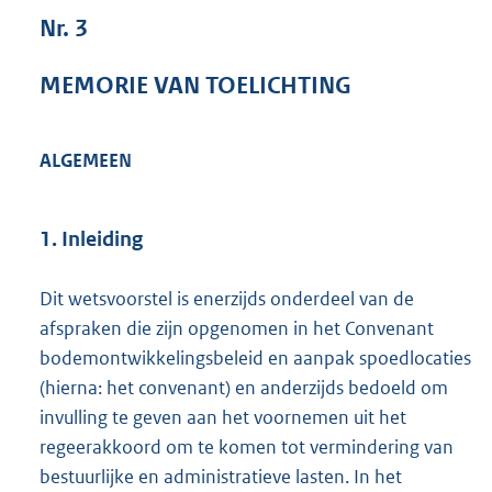
6
Nr. 3
6
1
MEMORIE VAN TOELICHTING
K
b
ALGEMEEN
1. Inleiding
Dit wetsvoorstel is enerzijds onderdeel van de
afspraken die zijn opgenomen in het Convenant
bodemontwikkelingsbeleid en aanpak spoedlocaties
(hierna: het convenant) en anderzijds bedoeld om
invulling te geven aan het voornemen uit het
regeerakkoord om te komen tot vermindering van
bestuurlijke en administratieve lasten. In het