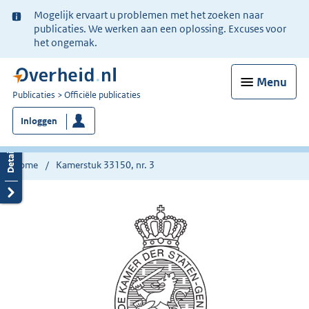
Ter
Mogelijk ervaart u problemen met het zoeken naar
informatie:
publicaties. We werken aan een oplossing. Excuses voor
het ongemak.
Menu
U
Publicaties
Officiële publicaties
bent
Inloggen
nu
hier:
Home
Kamerstuk 33150, nr. 3