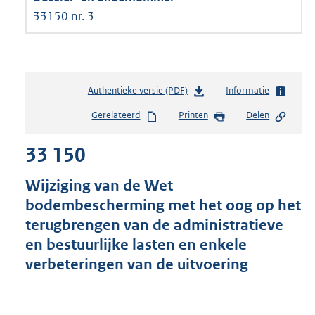
33150 nr. 3
Authentieke versie (PDF)
b
Informatie
e
Gerelateerd
Printen
Delen
s
t
33 150
a
n
d
Wijziging van de Wet
s
bodembescherming met het oog op het
g
terugbrengen van de administratieve
r
o
en bestuurlijke lasten en enkele
o
verbeteringen van de uitvoering
t
t
e
: