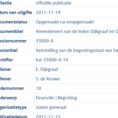
t
a
c
i
:
e
t
t
lectie
officiële publicatie
d
n
i
t
a
c
4
:
e
t
tum van uitgifte
2011-11-14
s
d
e
i
t
a
2
1
:
e
g
s
i
e
i
t
K
0
4
:
cumentstatus
Opgemaakt na onopgemaakt
r
g
n
i
e
i
b
K
K
2
cumenttitel
Amendement van de leden Dijkgraaf en De
o
r
f
n
i
e
b
b
K
ssiernummer
33000-A
o
o
o
f
n
i
b
t
o
r
o
f
n
siertitel
Vaststelling van de begrotingsstaat van he
t
t
m
r
o
f
ntifier
kst-33000-A-10
e
t
a
m
r
o
diener
E. Dijkgraaf
:
e
a
a
m
r
2
:
t
a
a
m
diener
S. de Rouwe
K
2
t
a
a
dernummer
10
b
K
t
a
derwerp
Financiën | Begroting
b
t
ganisatietype
staten generaal
blicatiedatum
2011-11-15