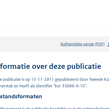
Authentieke versie (PDF)
b
e
s
t
nformatie over deze publicatie
a
n
e publicatie is op 15-11-2011 gepubliceerd door Tweede Kam
d
erstuk en heeft als identifier "kst-33000-A-10".
s
standsformaten
g
r
dit moment is de publicatie beschikbaar in de volgende for