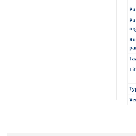
Pu
Pu
or
Ru
pa
Ta
Tit
Ty
Ve