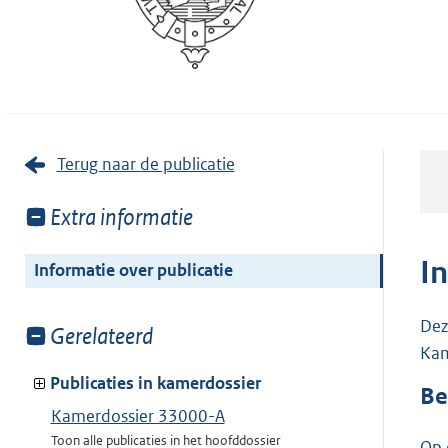
Terug naar de publicatie
Toon
Extra informatie
meer
van:
I
Informatie over publicatie
Dez
Toon
Gerelateerd
Kam
meer
van:
Publicaties in kamerdossier
Be
Kamerdossier 33000-A
Toon alle publicaties in het hoofddossier
Op 