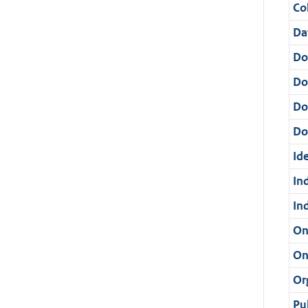
Col
Da
Do
Do
Do
Dos
Ide
In
In
On
On
Or
Pu