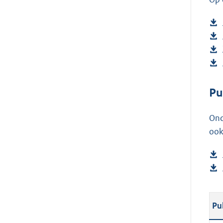
Pu
Ond
ook
Pu