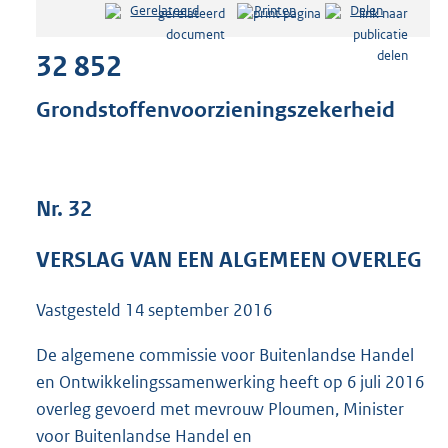
Gerelateerd
Printen
Delen
s
t
32 852
a
n
d
Grondstoffenvoorzieningszekerheid
s
g
r
o
Nr. 32
o
t
t
VERSLAG VAN EEN ALGEMEEN OVERLEG
e
:
Vastgesteld
14 september 2016
1
0
4
De algemene commissie voor Buitenlandse Handel
K
en Ontwikkelingssamenwerking heeft op 6 juli 2016
b
overleg gevoerd met mevrouw Ploumen, Minister
voor Buitenlandse Handel en