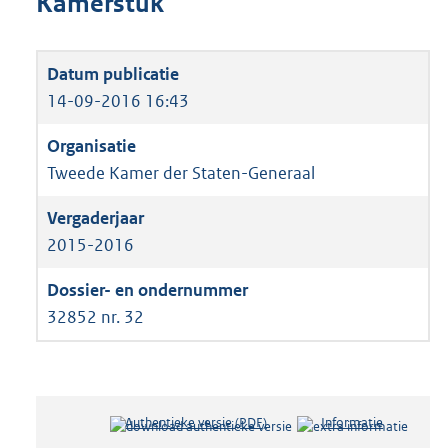
Kamerstuk
14-09-2016 16:43
Tweede Kamer der Staten-Generaal
2015-2016
32852 nr. 32
Authentieke versie (PDF)
b
Informatie
e