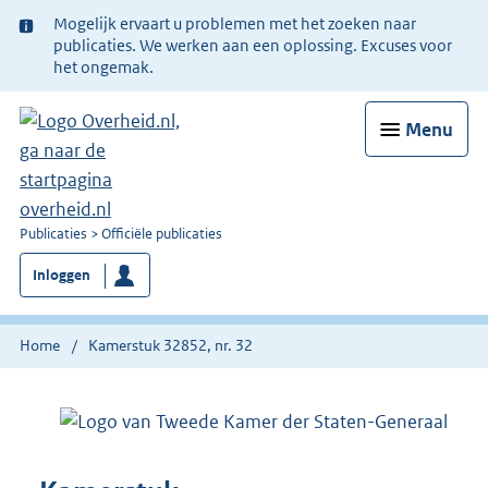
Ter
Mogelijk ervaart u problemen met het zoeken naar
informatie:
publicaties. We werken aan een oplossing. Excuses voor
het ongemak.
Menu
U
Publicaties
Officiële publicaties
bent
Inloggen
nu
hier:
Home
Kamerstuk 32852, nr. 32