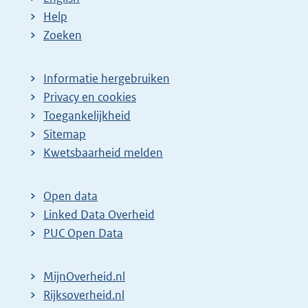
Help
Zoeken
Informatie hergebruiken
Privacy en cookies
Toegankelijkheid
Sitemap
E
Kwetsbaarheid melden
x
t
Open data
e
Linked Data Overheid
r
PUC Open Data
n
e
MijnOverheid.nl
l
E
Rijksoverheid.nl
i