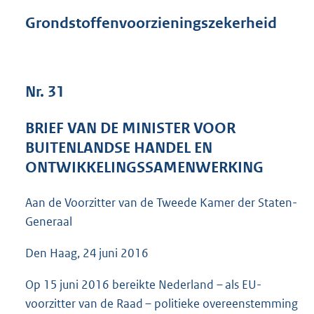
n
d
Grondstoffenvoorzieningszekerheid
s
g
r
o
Nr. 31
o
t
t
BRIEF VAN DE MINISTER VOOR
e
BUITENLANDSE HANDEL EN
:
4
ONTWIKKELINGSSAMENWERKING
8
K
Aan de Voorzitter van de Tweede Kamer der Staten-
b
Generaal
Den Haag, 24 juni 2016
Op 15 juni 2016 bereikte Nederland – als EU-
voorzitter van de Raad – politieke overeenstemming