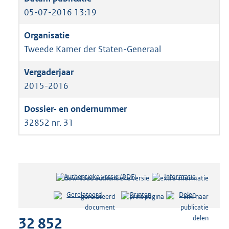
05-07-2016 13:19
Tweede Kamer der Staten-Generaal
2015-2016
32852 nr. 31
Authentieke versie (PDF)
b
Informatie
e
Gerelateerd
Printen
Delen
s
t
32 852
a