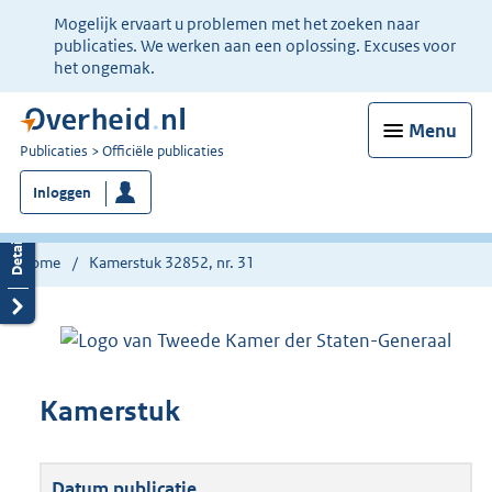
Ter
Mogelijk ervaart u problemen met het zoeken naar
informatie:
publicaties. We werken aan een oplossing. Excuses voor
het ongemak.
Menu
U
Publicaties
Officiële publicaties
bent
Inloggen
nu
hier:
Home
Kamerstuk 32852, nr. 31
Kamerstuk