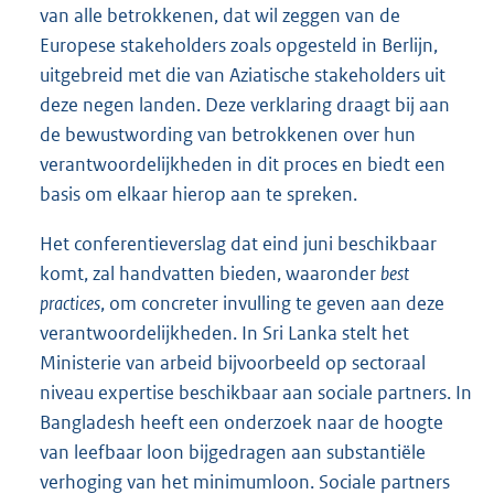
i
i
van alle betrokkenen, dat wil zeggen van de
n
n
Europese stakeholders zoals opgesteld in Berlijn,
k
k
uitgebreid met die van Aziatische stakeholders uit
:
:
deze negen landen. Deze verklaring draagt bij aan
de bewustwording van betrokkenen over hun
verantwoordelijkheden in dit proces en biedt een
basis om elkaar hierop aan te spreken.
Het conferentieverslag dat eind juni beschikbaar
komt, zal handvatten bieden, waaronder
best
practices
, om concreter invulling te geven aan deze
verantwoordelijkheden. In Sri Lanka stelt het
Ministerie van arbeid bijvoorbeeld op sectoraal
niveau expertise beschikbaar aan sociale partners. In
Bangladesh heeft een onderzoek naar de hoogte
van leefbaar loon bijgedragen aan substantiële
verhoging van het minimumloon. Sociale partners