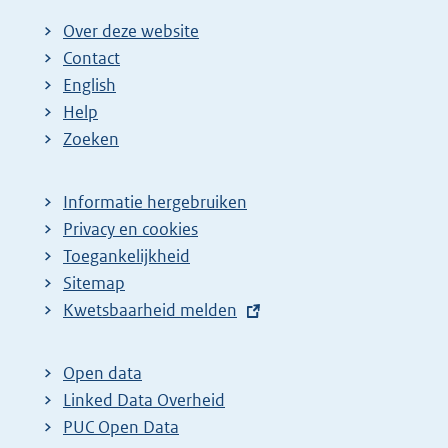
Over deze website
Contact
English
Help
Zoeken
Informatie hergebruiken
Privacy en cookies
Toegankelijkheid
Sitemap
E
Kwetsbaarheid melden
x
t
Open data
e
Linked Data Overheid
r
PUC Open Data
n