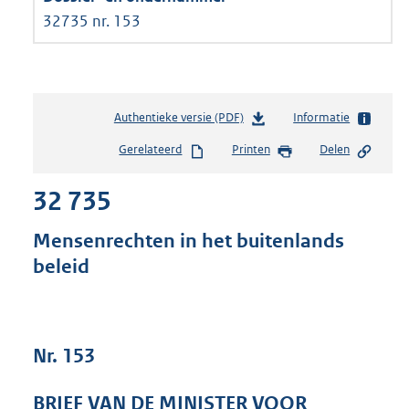
32735 nr. 153
Authentieke versie (PDF)
b
Informatie
e
Gerelateerd
Printen
Delen
s
t
32 735
a
n
d
Mensenrechten in het buitenlands
s
beleid
g
r
o
o
t
Nr. 153
t
e
BRIEF VAN DE MINISTER VOOR
: