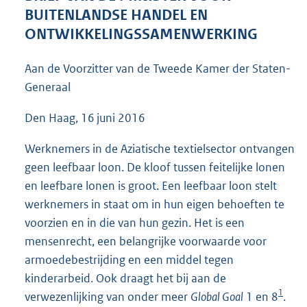
4
BUITENLANDSE HANDEL EN
8
ONTWIKKELINGSSAMENWERKING
K
b
Aan de Voorzitter van de Tweede Kamer der Staten-
Generaal
Den Haag, 16 juni 2016
Werknemers in de Aziatische textielsector ontvangen
geen leefbaar loon. De kloof tussen feitelijke lonen
en leefbare lonen is groot. Een leefbaar loon stelt
werknemers in staat om in hun eigen behoeften te
voorzien en in die van hun gezin. Het is een
mensenrecht, een belangrijke voorwaarde voor
armoedebestrijding en een middel tegen
kinderarbeid. Ook draagt het bij aan de
1
verwezenlijking van onder meer
Global Goal
1 en 8
.