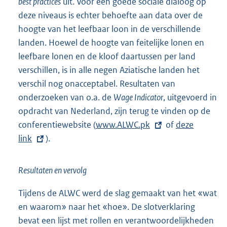
best practices
uit. Voor een goede sociale dialoog op
deze niveaus is echter behoefte aan data over de
hoogte van het leefbaar loon in de verschillende
landen. Hoewel de hoogte van feitelijke lonen en
leefbare lonen en de kloof daartussen per land
verschillen, is in alle negen Aziatische landen het
verschil nog onacceptabel. Resultaten van
onderzoeken van o.a. de
Wage Indicator
, uitgevoerd in
opdracht van Nederland, zijn terug te vinden op de
conferentiewebsite (
E
www.ALWC.pk
of
E
deze
link
).
x
x
t
t
e
e
Resultaten en vervolg
r
r
n
n
Tijdens de ALWC werd de slag gemaakt van het «wat
e
e
en waarom» naar het «hoe». De slotverklaring
l
l
bevat een lijst met rollen en verantwoordelijkheden