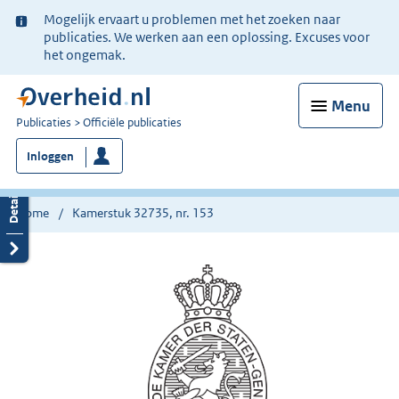
Ter
Mogelijk ervaart u problemen met het zoeken naar
informatie:
publicaties. We werken aan een oplossing. Excuses voor
het ongemak.
Menu
U
Publicaties
Officiële publicaties
bent
Inloggen
nu
hier:
Home
Kamerstuk 32735, nr. 153