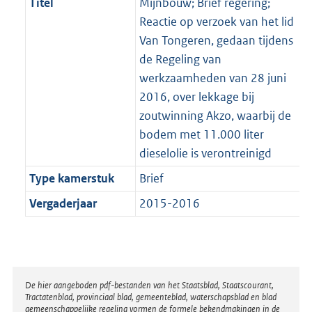
Titel
Mijnbouw; Brief regering;
Reactie op verzoek van het lid
Van Tongeren, gedaan tijdens
de Regeling van
werkzaamheden van 28 juni
2016, over lekkage bij
zoutwinning Akzo, waarbij de
bodem met 11.000 liter
dieselolie is verontreinigd
Type kamerstuk
Brief
Vergaderjaar
2015-2016
Disclaimer
De hier aangeboden pdf-bestanden van het Staatsblad, Staatscourant,
Tractatenblad, provinciaal blad, gemeenteblad, waterschapsblad en blad
gemeenschappelijke regeling vormen de formele bekendmakingen in de