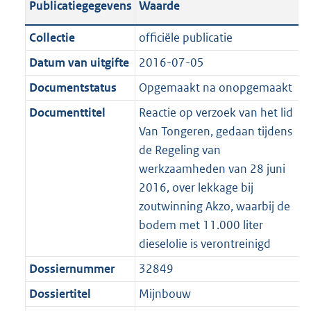
Publicatiegegevens
Waarde
a
t
t
a
c
i
:
e
t
t
n
a
i
t
a
c
3
:
e
t
Collectie
officiële publicatie
d
n
e
i
t
a
9
8
:
e
Datum van uitgifte
2016-07-05
s
d
i
e
i
t
K
K
8
:
g
s
Documentstatus
Opgemaakt na onopgemaakt
n
i
e
i
b
b
K
4
r
g
f
n
i
e
b
K
Documenttitel
Reactie op verzoek van het lid
o
r
o
f
n
i
b
Van Tongeren, gedaan tijdens
o
o
r
o
f
n
de Regeling van
t
o
m
r
o
f
werkzaamheden van 28 juni
t
t
a
m
r
o
2016, over lekkage bij
e
t
a
a
m
r
zoutwinning Akzo, waarbij de
:
e
t
a
a
m
bodem met 11.000 liter
2
:
t
a
a
dieselolie is verontreinigd
K
2
t
a
Dossiernummer
32849
b
K
t
b
Dossiertitel
Mijnbouw