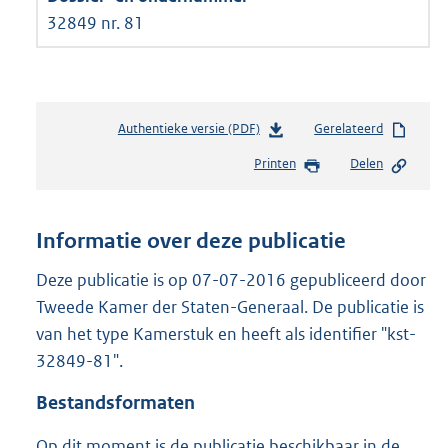
32849 nr. 81
Authentieke versie (PDF)
b
Gerelateerd
e
Printen
Delen
s
t
a
n
Informatie over deze publicatie
d
s
Deze publicatie is op 07-07-2016 gepubliceerd door
g
Tweede Kamer der Staten-Generaal. De publicatie is
r
van het type Kamerstuk en heeft als identifier "kst-
o
32849-81".
o
t
Bestandsformaten
t
e
Op dit moment is de publicatie beschikbaar in de
: