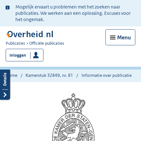
Ter
Mogelijk ervaart u problemen met het zoeken naar
informatie:
publicaties. We werken aan een oplossing. Excuses voor
het ongemak.
Menu
U
Publicaties
Officiële publicaties
bent
Inloggen
nu
hier:
Home
Kamerstuk 32849, nr. 81
Informatie over publicatie