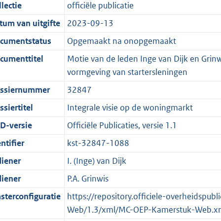
t
a
c
i
:
e
t
t
lectie
officiële publicatie
d
n
i
t
a
c
3
:
e
t
tum van uitgifte
2023-09-13
s
d
e
i
t
a
6
7
:
e
g
s
i
e
i
t
K
K
3
:
cumentstatus
Opgemaakt na onopgemaakt
r
g
n
i
e
i
b
b
K
6
cumenttitel
Motie van de leden Inge van Dijk en Grin
o
r
f
n
i
e
b
K
vormgeving van startersleningen
o
o
o
f
n
i
b
ssiernummer
32847
t
o
r
o
f
n
t
t
m
r
o
f
siertitel
Integrale visie op de woningmarkt
e
t
a
m
r
o
D-versie
Officiële Publicaties, versie 1.1
:
e
a
a
m
r
ntifier
kst-32847-1088
2
:
t
a
a
m
K
2
t
a
a
diener
I. (Inge) van Dijk
b
K
t
a
diener
P.A. Grinwis
b
t
sterconfiguratie
https://repository.officiele-overheidspu
Web/1.3/xml/MC-OEP-Kamerstuk-Web.x