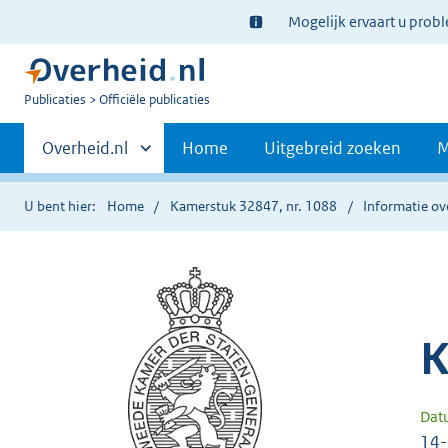
Ter
Mogelijk ervaart u prob
informatie:
U
Publicaties
Officiële publicaties
bent
Primaire
nu
Andere
Overheid.nl
Home
Uitgebreid zoeken
M
hier:
sites
navigatie
binnen
U bent hier:
Home
Kamerstuk 32847, nr. 1088
Informatie ov
K
Dat
14-