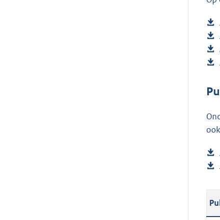
Pu
Ond
ook
Pu