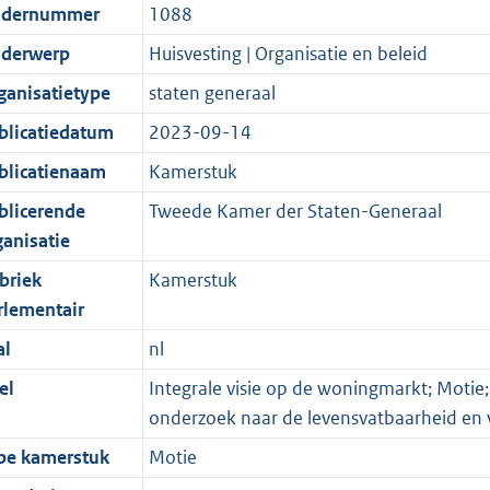
dernummer
1088
derwerp
Huisvesting | Organisatie en beleid
ganisatietype
staten generaal
blicatiedatum
2023-09-14
blicatienaam
Kamerstuk
blicerende
Tweede Kamer der Staten-Generaal
ganisatie
briek
Kamerstuk
rlementair
al
nl
el
Integrale visie op de woningmarkt; Motie;
onderzoek naar de levensvatbaarheid en 
pe kamerstuk
Motie