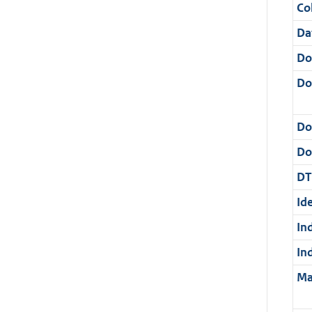
Col
Da
Do
Do
Do
Dos
DT
Ide
In
In
Ma