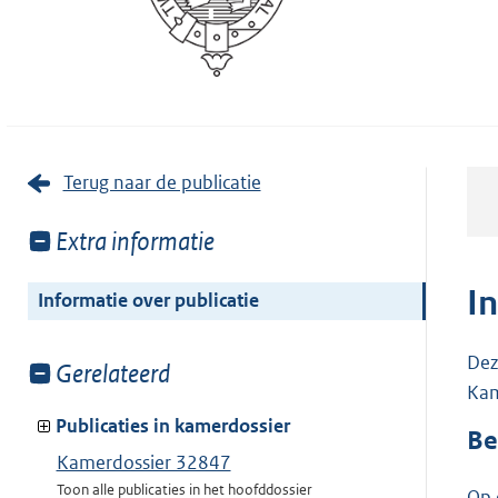
Terug naar de publicatie
Toon
Extra informatie
meer
van:
I
Informatie over publicatie
Dez
Toon
Gerelateerd
Kam
meer
van:
Publicaties in kamerdossier
Be
Kamerdossier 32847
Toon alle publicaties in het hoofddossier
Op 