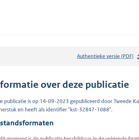
Authentieke versie (PDF)
b
e
s
t
nformatie over deze publicatie
a
n
e publicatie is op 14-09-2023 gepubliceerd door Tweede Kam
d
erstuk en heeft als identifier "kst-32847-1088".
s
standsformaten
g
r
dit moment is de publicatie beschikbaar in de volgende for