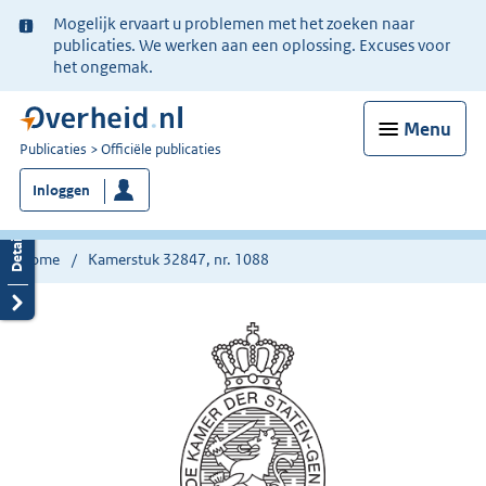
Ter
Mogelijk ervaart u problemen met het zoeken naar
informatie:
publicaties. We werken aan een oplossing. Excuses voor
het ongemak.
Menu
U
Publicaties
Officiële publicaties
bent
Inloggen
nu
hier:
Home
Kamerstuk 32847, nr. 1088