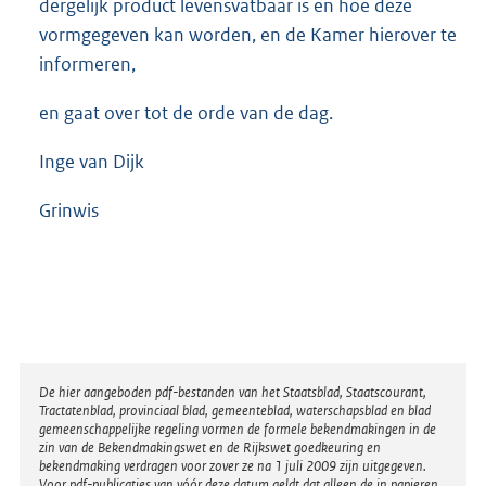
dergelijk product levensvatbaar is en hoe deze
vormgegeven kan worden, en de Kamer hierover te
informeren,
en gaat over tot de orde van de dag.
Inge van Dijk
Grinwis
Disclaimer
De hier aangeboden pdf-bestanden van het Staatsblad, Staatscourant,
Tractatenblad, provinciaal blad, gemeenteblad, waterschapsblad en blad
gemeenschappelijke regeling vormen de formele bekendmakingen in de
zin van de Bekendmakingswet en de Rijkswet goedkeuring en
bekendmaking verdragen voor zover ze na 1 juli 2009 zijn uitgegeven.
Voor pdf-publicaties van vóór deze datum geldt dat alleen de in papieren