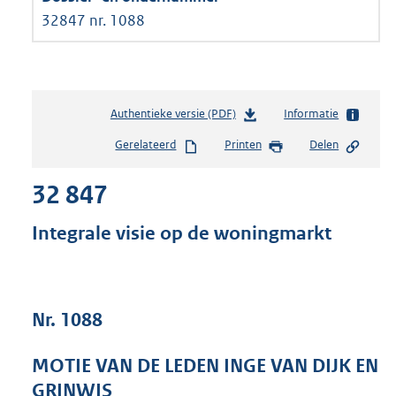
32847 nr. 1088
Authentieke versie (PDF)
b
Informatie
e
Gerelateerd
Printen
Delen
s
t
32 847
a
n
d
Integrale visie op de woningmarkt
s
g
r
o
Nr. 1088
o
t
t
MOTIE VAN DE LEDEN INGE VAN DIJK EN
e
GRINWIS
: