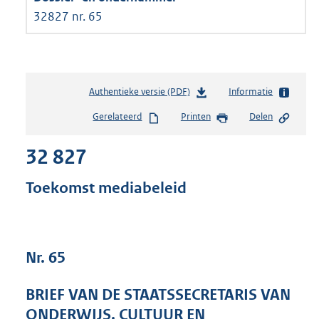
32827 nr. 65
Authentieke versie (PDF)
b
Informatie
e
Gerelateerd
Printen
Delen
s
t
32 827
a
n
d
Toekomst mediabeleid
s
g
r
o
Nr. 65
o
t
t
BRIEF VAN DE STAATSSECRETARIS VAN
e
ONDERWIJS, CULTUUR EN
: