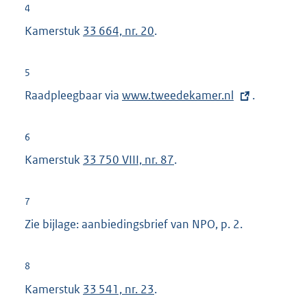
4
Kamerstuk
33 664, nr. 20
.
5
Raadpleegbaar via
E
www.tweedekamer.nl
.
x
t
6
e
Kamerstuk
33 750 VIII, nr. 87
.
r
n
7
e
Zie bijlage: aanbiedingsbrief van NPO, p. 2.
l
i
n
8
k
Kamerstuk
33 541, nr. 23
.
: