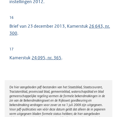
instellingen 2012.
16
Brief van 23 december 2013, Kamerstuk
26 643, nr.
300
.
17
Kamerstuk
24 095, nr. 365
.
Disclaimer
De hier aangeboden pdf-bestanden van het Staatsblad, Staatscourant,
Tractatenblad, provinciaal blad, gemeenteblad, waterschapsblad en blad
gemeenschappelijke regeling vormen de formele bekendmakingen in de
zin van de Bekendmakingswet en de Rijkswet goedkeuring en
bekendmaking verdragen voor zover ze na 1 juli 2009 zijn uitgegeven.
Voor pdf-publicaties van vóór deze datum geldt dat alleen de in papieren
vorm uitgegeven bladen formele status hebben; de hier aangeboden