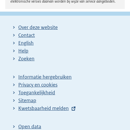
elektronische versies daarvan worden bij wijze van service aangeboden.
Over deze website
Contact
English
Help
Zoeken
Informatie hergebruiken
Privacy en cookies
Toegankelijkheid
Sitemap
E
Kwetsbaarheid melden
x
t
Open data