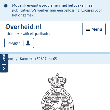
Ter
Mogelijk ervaart u problemen met het zoeken naar
informatie:
publicaties. We werken aan een oplossing. Excuses voor
het ongemak.
Menu
U
Publicaties
Officiële publicaties
bent
Inloggen
nu
hier:
Home
Kamerstuk 32827, nr. 65