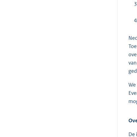
3
4
Ned
Toe
ove
van
ged
We 
Eve
mog
Ove
De 