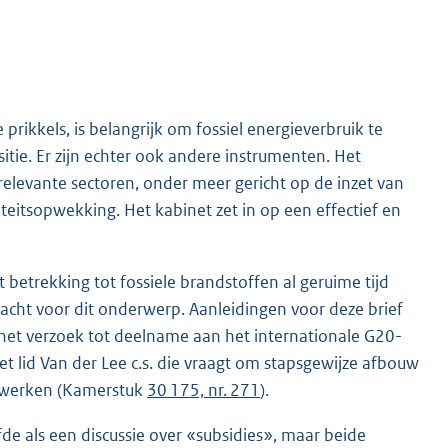
 prikkels, is belangrijk om fossiel energieverbruik te
tie. Er zijn echter ook andere instrumenten. Het
elevante sectoren, onder meer gericht op de inzet van
iteitsopwekking. Het kabinet zet in op een effectief en
 betrekking tot fossiele brandstoffen al geruime tijd
cht voor dit onderwerp. Aanleidingen voor deze brief
t het verzoek tot deelname aan het internationale G20-
et lid Van der Lee c.s. die vraagt om stapsgewijze afbouw
enwerken (Kamerstuk
30 175, nr. 271
).
lfde als een discussie over «subsidies», maar beide