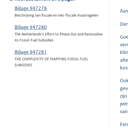
Bijlage 947278
Aan
Beschrijving van fiscale en niet-fiscale maatregelen
Den
Bijlage 947280
The Netherlands’s Effort to Phase Out and Rationalise
Goe
its Fossil-Fuel Subsidies
ver
Bijlage 947281
kli
THE COMPLEXITY OF MAPPING FOSSIL FUEL
alt
SUBSIDIES
kos
Ook
gev
zij
peer
van
Een