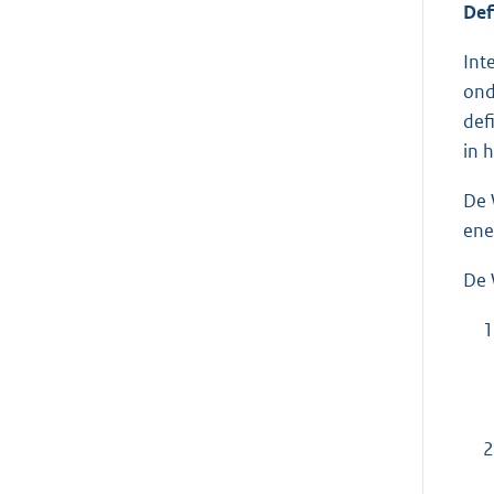
Def
Int
ond
def
in 
De 
ene
De 
1
2