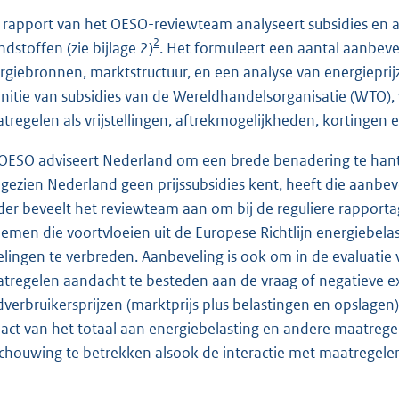
 rapport van het OESO-reviewteam analyseert subsidies en a
2
ndstoffen (zie bijlage 2)
. Het formuleert een aantal aanbeve
rgiebronnen, marktstructuur, en een analyse van energiepri
initie van subsidies van de Wereldhandelsorganisatie (WTO), w
tregelen als vrijstellingen, aftrekmogelijkheden, korting
OESO adviseert Nederland om een brede benadering te hantere
gezien Nederland geen prijssubsidies kent, heeft die aanb
der beveelt het reviewteam aan om bij de reguliere rapporta
nemen die voortvloeien uit de Europese Richtlijn energiebela
elingen te verbreden. Aanbeveling is ook om in de evaluatie
tregelen aandacht te besteden aan de vraag of negatieve e
dverbruikersprijzen (marktprijs plus belastingen en opslagen).
act van het totaal aan energiebelasting en andere maatregel
chouwing te betrekken alsook de interactie met maatregelen