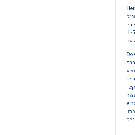
Het
bra
ene
def
maa
De 
Aan
Ver
te 
reg
maa
ein
imp
bes