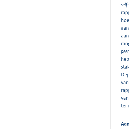
self
rap
hoe
aan
aan
mog
peer
heb
sta
Dep
van
rap
van
ter
Aan