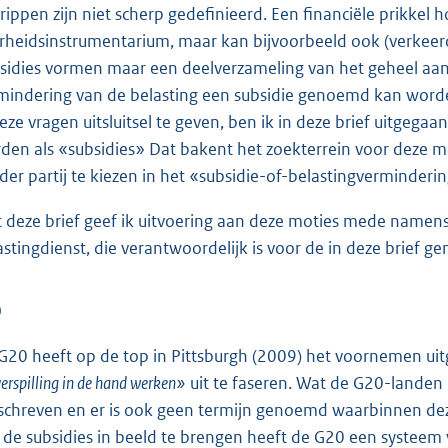
rippen zijn niet scherp gedefinieerd. Een financiële prikkel ho
rheidsinstrumentarium, maar kan bijvoorbeeld ook (verkeerd
sidies vormen maar een deelverzameling van het geheel aan 
mindering van de belasting een subsidie genoemd kan worden
deze vragen uitsluitsel te geven, ben ik in deze brief uitgega
den als «subsidies» Dat bakent het zoekterrein voor deze 
der partij te kiezen in het «subsidie-of-belasting
verminderin
 deze brief geef ik uitvoering aan deze moties mede namens d
astingdienst, die verantwoordelijk is voor de in deze brief 
0
G20 heeft op de top in Pittsburgh (2009) het voornemen u
verspilling in de hand werken»
uit te faseren. Wat de G20-landen
chreven en er is ook geen termijn genoemd waarbinnen deze
 de subsidies in beeld te brengen heeft de G20 een systeem