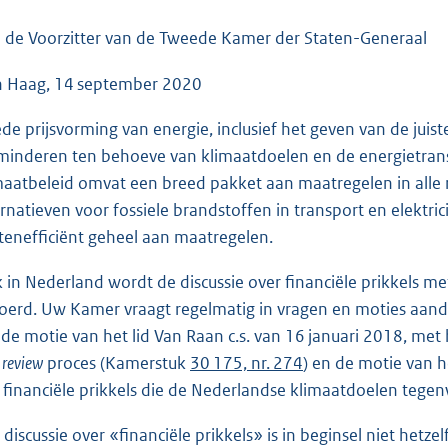
o
o
 de Voorzitter van de Tweede Kamer der Staten-Generaal
t
 Haag, 14 september 2020
t
e
de prijsvorming van energie, inclusief het geven van de juiste
:
minderen ten behoeve van klimaatdoelen en de energietransi
8
maatbeleid omvat een breed pakket aan maatregelen in alle r
5
ernatieven voor fossiele brandstoffen in transport en elektric
K
tenefficiënt geheel aan maatregelen.
b
 in Nederland wordt de discussie over financiële prikkels met
oerd. Uw Kamer vraagt regelmatig in vragen en moties aanda
n de motie van het lid Van Raan c.s. van 16 januari 2018, me
 review
proces (Kamerstuk
30 175, nr. 274
) en de motie van h
 financiële prikkels die de Nederlandse klimaatdoelen teg
 discussie over «financiële prikkels» is in beginsel niet hetze