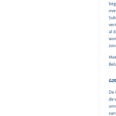
beg
ove
Sub
ver
al 
wor
zon
Met
Bel
G2
De 
die 
oms
van