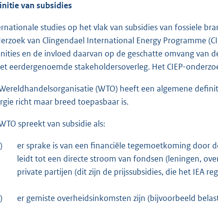
initie van subsidies
ernationale studies op het vlak van subsidies van fossiele br
erzoek van Clingendael International Energy Programme (CIEP)
inities en de invloed daarvan op de geschatte omvang van d
het eerdergenoemde stakeholdersoverleg. Het CIEP-onderzoeks
Wereldhandelsorganisatie (WTO) heeft een algemene definitie
rgie richt maar breed toepasbaar is.
WTO spreekt van subsidie als:
)
er sprake is van een financiële tegemoetkoming door de
leidt tot een directe stroom van fondsen (leningen, ove
private partijen (dit zijn de prijssubsidies, die het IEA 
)
er gemiste overheidsinkomsten zijn (bijvoorbeeld belast