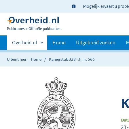
Ter
Mogelijk ervaart u prob
informatie:
U
Publicaties
Officiële publicaties
bent
Primaire
nu
Andere
Overheid.nl
Home
Uitgebreid zoeken
M
hier:
sites
navigatie
binnen
U bent hier:
Home
Kamerstuk 32813, nr. 566
K
Dat
21-