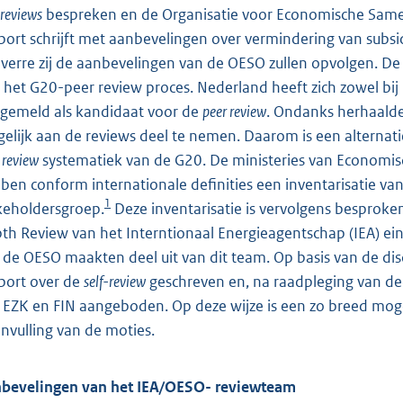
-reviews
bespreken en de Organisatie voor Economische Same
port schrijft met aanbevelingen over vermindering van subsid
verre zij de aanbevelingen van de OESO zullen opvolgen. D
 het G20-peer review proces. Nederland heeft zich zowel bij h
gemeld als kandidaat voor de
peer review
. Ondanks herhaalde
elijk aan de reviews deel te nemen. Daarom is een alternati
 review
systematiek van de G20. De ministeries van Economisc
ben conform internationale definities een inventarisatie v
1
keholdersgroep.
Deze inventarisatie is vervolgens besproken
th Review van het Interntionaal Energieagentschap (IEA) e
 de OESO maakten deel uit van dit team. Op basis van de dis
port over de
self-review
geschreven en, na raadpleging van de
 EZK en FIN aangeboden. Op deze wijze is een zo breed moge
 invulling van de moties.
bevelingen van het IEA/OESO- reviewteam