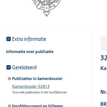
Toon
Extra informatie
meer
van:
Informatie over publicatie
3
Toon
Gerelateerd
Ka
meer
van:
Publicaties in kamerdossier
Kamerdossier 32813
Nr
Toon alle publicaties in het hoofddossier
BR
Hoofddocument en bijlagen