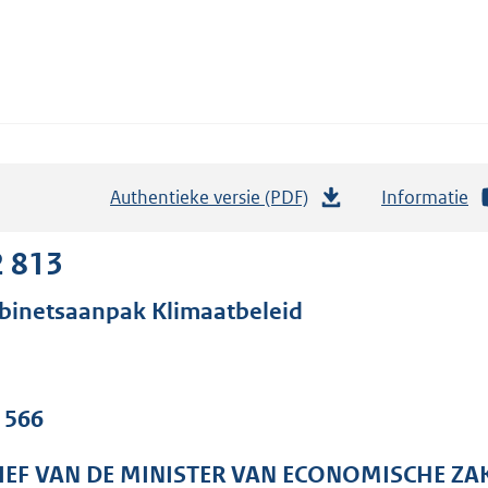
Authentieke versie (PDF)
b
Informatie
e
s
2 813
t
binetsaanpak Klimaatbeleid
a
n
d
s
. 566
g
r
IEF VAN DE MINISTER VAN ECONOMISCHE ZA