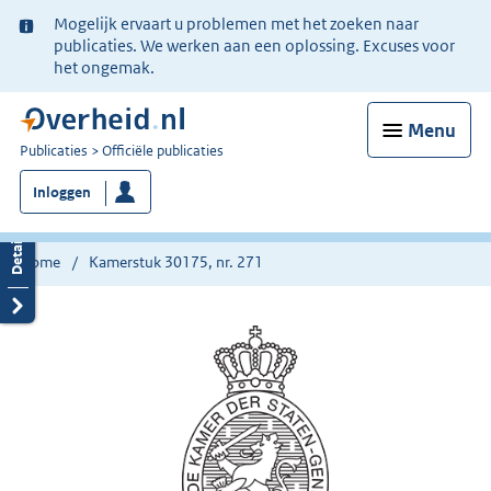
Ter
Mogelijk ervaart u problemen met het zoeken naar
informatie:
publicaties. We werken aan een oplossing. Excuses voor
het ongemak.
Menu
U
Publicaties
Officiële publicaties
bent
Inloggen
nu
hier:
Home
Kamerstuk 30175, nr. 271