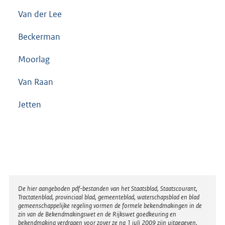
Van der Lee
Beckerman
Moorlag
Van Raan
Jetten
Disclaimer
De hier aangeboden pdf-bestanden van het Staatsblad, Staatscourant,
Tractatenblad, provinciaal blad, gemeenteblad, waterschapsblad en blad
gemeenschappelijke regeling vormen de formele bekendmakingen in de
zin van de Bekendmakingswet en de Rijkswet goedkeuring en
bekendmaking verdragen voor zover ze na 1 juli 2009 zijn uitgegeven.