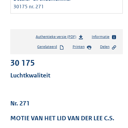
30175 nr. 271
Authentieke versie (PDF)
b
Informatie
e
Gerelateerd
Printen
Delen
s
t
30 175
a
n
d
Luchtkwaliteit
s
g
r
o
Nr. 271
o
t
t
MOTIE VAN HET LID VAN DER LEE C.S.
e
: