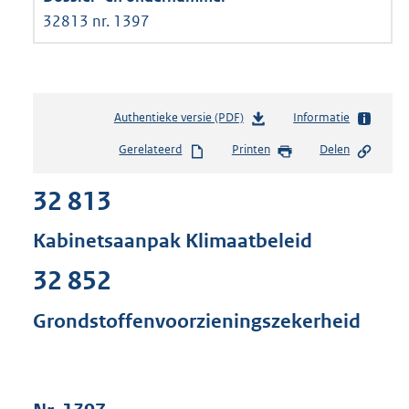
32813 nr. 1397
Authentieke versie (PDF)
b
Informatie
e
Gerelateerd
Printen
Delen
s
t
32 813
a
n
d
Kabinetsaanpak Klimaatbeleid
s
g
32 852
r
o
Grondstoffenvoorzieningszekerheid
o
t
t
e
: