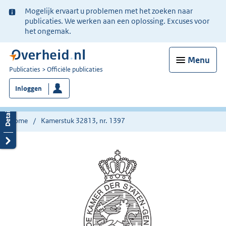
Ter
Mogelijk ervaart u problemen met het zoeken naar
informatie:
publicaties. We werken aan een oplossing. Excuses voor
het ongemak.
Menu
U
Publicaties
Officiële publicaties
bent
Inloggen
nu
hier:
Home
Kamerstuk 32813, nr. 1397