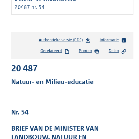
20487 nr. 54
Authentieke versie (PDF)
b
Informatie
e
Gerelateerd
Printen
Delen
s
t
20 487
a
n
d
Natuur- en Milieu-educatie
s
g
r
o
Nr. 54
o
t
t
BRIEF VAN DE MINISTER VAN
e
LANDBOUW, NATUUR EN
: