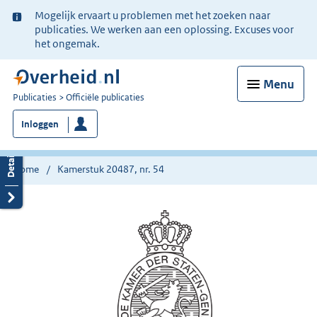
Ter
Mogelijk ervaart u problemen met het zoeken naar
informatie:
publicaties. We werken aan een oplossing. Excuses voor
het ongemak.
Menu
U
Publicaties
Officiële publicaties
bent
Inloggen
nu
hier:
Home
Kamerstuk 20487, nr. 54