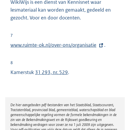
WikiWijs is een dienst van Kennisnet waar
lesmateriaal kan worden gemaakt, gedeeld en
gezocht. Voor en door docenten.
7
E
www.ruimte-ok.nl/over-ons/organisatie
.
x
t
8
e
Kamerstuk
31 293, nr. 529
.
r
n
e
l
Disclaimer
De hier aangeboden pdf-bestanden van het Staatsblad, Staatscourant,
i
Tractatenblad, provinciaal blad, gemeenteblad, waterschapsblad en blad
n
gemeenschappelijke regeling vormen de formele bekendmakingen in de
zin van de Bekendmakingswet en de Rijkswet goedkeuring en
k
bekendmaking verdragen voor zover ze na 1 juli 2009 zijn uitgegeven.
Voor pdf-publicaties van vóór deze datum geldt dat alleen de in papieren